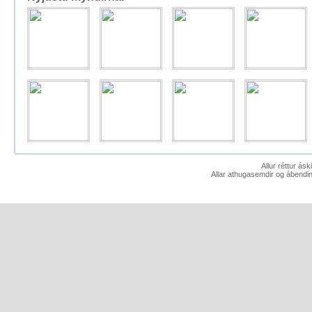
Allur réttur ás
Allar athugasemdir og ábendin