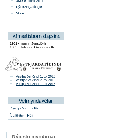
Skrá afmælisbarn
Dýrfirðingafélagið
Skrár
1931 - Ingunn Jónsdóttir
1955 - Jóhanna Gunnarsdóttir
Vestfjarðatíðindi 1. tbl 2016
Vestfjarðatíðindi 2. tbl 2015
Vestfjarðatíðindi 1. tbl 2015
Dýrafjörður - Höfði
Ísafjörður - Höfn
Nýjustu myndirnar