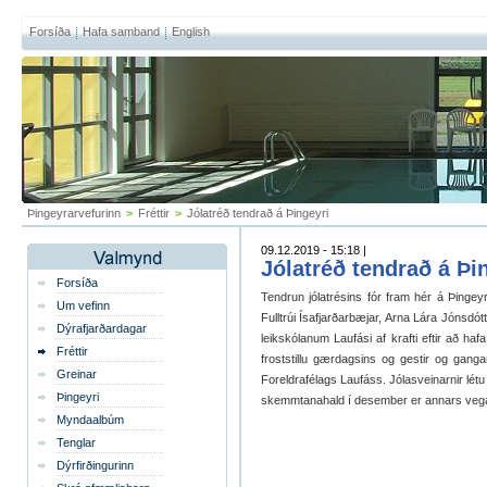
Forsíða
Hafa samband
English
Þingeyrarvefurinn
>
Fréttir
>
Jólatréð tendrað á Þingeyri
09.12.2019 - 15:18 |
Jólatréð tendrað á Þi
Forsíða
Tendrun jólatrésins fór fram hér á Þinge
Um vefinn
Fulltrúi Ísafjarðarbæjar, Arna Lára Jónsdót
Dýrafjarðardagar
leikskólanum Laufási af krafti eftir að hafa
Fréttir
froststillu gærdagsins og gestir og gangan
Greinar
Foreldrafélags Laufáss. Jólasveinarnir létu
Þingeyri
skemmtanahald í desember er annars vegar
Myndaalbúm
Tenglar
Dýrfirðingurinn