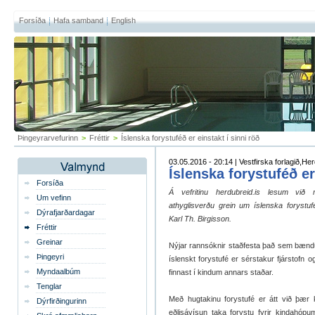
Forsíða
Hafa samband
English
Þingeyrarvefurinn
>
Fréttir
>
Íslenska forystuféð er einstakt í sinni röð
03.05.2016 - 20:14 | Vestfirska forlagið,Her
Íslenska forystuféð er
Forsíða
Á vefritinu herdubreid.is lesum við 
Um vefinn
athyglisverðu grein um íslenska forystuféð
Dýrafjarðardagar
Karl Th. Birgisson.
Fréttir
Greinar
Nýjar rannsóknir staðfesta það sem bændur 
Þingeyri
íslenskt forystufé er sérstakur fjárstofn o
Myndaalbúm
finnast í kindum annars staðar.
Tenglar
Með hugtakinu forystufé er átt við þær k
Dýrfirðingurinn
eðlisávísun taka forystu fyrir kindahóp