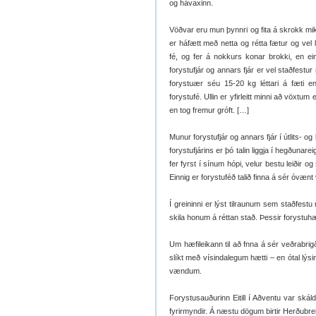
og hávaxinn.
Vöðvar eru mun þynnri og fita á skrokk mikl
er háfætt með netta og rétta fætur og vel
fé, og fer á nokkurs konar brokki, en ein
forystufjár og annars fjár er vel staðfest
forystuær séu 15-20 kg léttari á fæti en
forystufé. Ullin er yfirleitt minni að vöxtum e
en tog fremur gróft. […]
Munur forystufjár og annars fjár í útlits- 
forystufjárins er þó talin liggja í hegðunare
fer fyrst í sínum hópi, velur bestu leiðir
Einnig er forystuféð talið finna á sér óvænt 
Í greininni er lýst tilraunum sem staðfestu 
skila honum á réttan stað. Þessir forystuhæf
Um hæfileikann til að fnna á sér veðrabrigð
slíkt með vísindalegum hætti – en ótal lýsi
vændum.
Forystusauðurinn Eitill í Aðventu var sk
fyrirmyndir. Á næstu dögum birtir Herðubrei