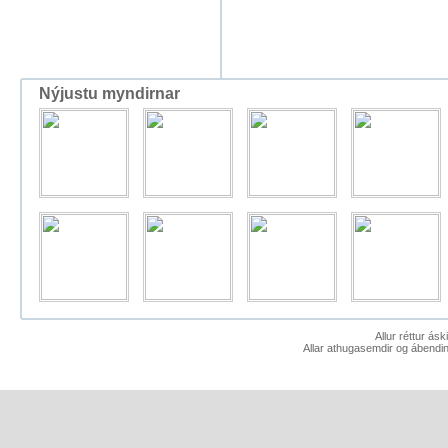
Nýjustu myndirnar
Allur réttur ás
Allar athugasemdir og ábendin