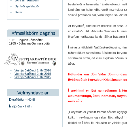
Skrá afmælisbarn
bestu leiðina heim eða frá aðsteðjandi hættu
Dýrfirðingafélagið
landnámi og hefur víða verið markvisst ræ
Skrár
seint á þrettándu öld, voru forystusauðir t
Af forystufé, einstökum hæfileikum þess, a
er vafalítið Eitill í Aðventu Gunnars Gunna
öræfum norðaustanlands. Slíkar frásagnir h
1931 - Ingunn Jónsdóttir
1955 - Jóhanna Gunnarsdóttir
Í nýjasta tölublaði
Náttúrufræðingsins
, tím
niðurstöðum rannsókna á íslensku forystuf
sérstakan stofn, að vísu skyldan öðrum 
áður.
Vestfjarðatíðindi 1. tbl 2016
Vestfjarðatíðindi 2. tbl 2015
Höfundar eru Jón Viðar Jónmundsson
Vestfjarðatíðindi 1. tbl 2015
Eyþórsdóttir, Þorvaldur Kristjánsson 
Í greininni er lýst rannsóknum á fén
aldursdreifingu, útliti, hornafari, for
Dýrafjörður - Höfði
máls síns:
Ísafjörður - Höfn
„Forystufé er yfirleitt fremur háreist og 
kvikt í hreyfingum og vekur fljótt athygli 
dekkri en í öðru fé. Hausinn er yfirleitt gr