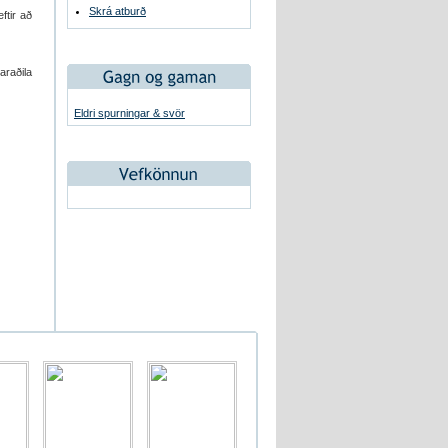
Skrá atburð
ftir að
araðila
Eldri spurningar & svör