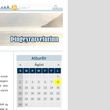
A
A
A
«
Ágúst
»
S
M
Þ
M
F
F
L
g komin
1
udaginn
2
3
4
5
6
7
8
ir ekki
9
10
11
12
13
14
15
styrkti
16
17
18
19
20
21
22
23
24
25
26
27
28
29
fnið og
30
31
aðar úr