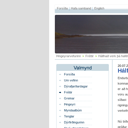
Forsíða
Hafa samband
English
Þingeyrarvefurinn
>
Fréttir
>
Hálfnað verk þá hafi
20.07.2
Hál
Forsíða
Endurbæ
Um vefinn
komnar.
Dýrafjarðardagar
er að h
Fréttir
voru au
Greinar
síðast 
Þingeyri
rigning
Myndaalbúm
verkefn
Tenglar
Nú bíðu
Dýrfirðingurinn
gróður 