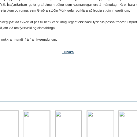
firði. Ísafjarðarbær gefur grafreitnum þökur sem væntanlegar eru á mánudag. Þá er bara e
etja blóm og runna, sem Gróðrarstöðin Mörk gefur og klára að leggja stíginn í garðinum.
alveg ljóst að ekkert af þessu hefði verið mögulegt ef ekki væri fyrir alla þessa frábæru styrkt
ð jafn við um fyrirtæki og einstaklinga.
u nokkrar myndir frá framkvæmdunum.
Til baka