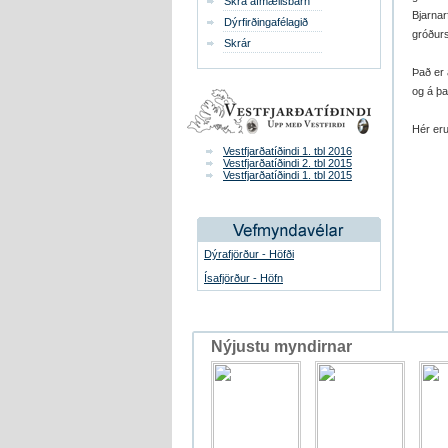
Skrá afmælisbarn
Bjarnar
Dýrfirðingafélagið
gróðurs
Skrár
Það er 
og á þa
Hér er
Vestfjarðatíðindi 1. tbl 2016
Vestfjarðatíðindi 2. tbl 2015
Vestfjarðatíðindi 1. tbl 2015
Dýrafjörður - Höfði
Ísafjörður - Höfn
Nýjustu myndirnar