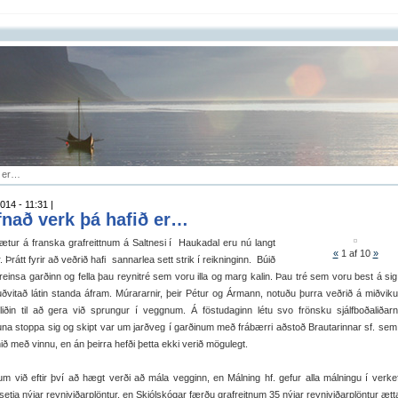
ð er…
014 - 11:31 |
fnað verk þá hafið er…
tur á franska grafreittnum á Saltnesi í Haukadal eru nú langt
«
1
af 10
»
 Þrátt fyrir að veðrið hafi sannarlea sett strik í reikninginn. Búið
reinsa garðinn og fella þau reynitré sem voru illa og marg kalin. Þau tré sem voru best á si
ðvitað látin standa áfram. Múrararnir, þeir Pétur og Ármann, notuðu þurra veðrið á miðvik
liðin til að gera við sprungur í veggnum. Á föstudaginn létu svo frönsku sjálfboðaliðarn
una stoppa sig og skipt var um jarðveg í garðinum með frábærri aðstoð Brautarinnar sf. sem 
ið með vinnu, en án þeirra hefði þetta ekki verið mögulegt.
m við eftir því að hægt verði að mála vegginn, en Málning hf. gefur alla málningu í verke
setja nýjar reyniviðarplöntur, en Skjólskógar færðu grafreitnum 35 nýjar reyniviðarplöntur ætt