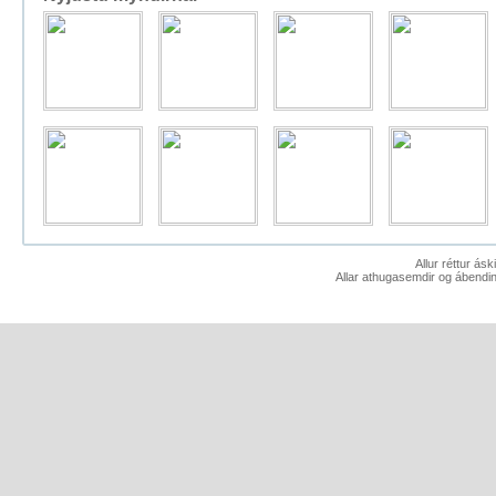
Allur réttur ás
Allar athugasemdir og ábendin