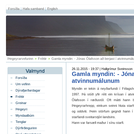
Forsíða
Hafa samband
English
Þingeyrarvefurinn
>
Fréttir
>
Gamla myndin: - Jónas Ólafsson að berjast í atvinnumá
26.11.2015 - 19:37 | Hallgrímur Sveinsson
Gamla myndin: - Jóna
Forsíða
atvinnumálunum
Um vefinn
Myndin er tekin á neyðarfundi í Félagshe
Dýrafjarðardagar
1997. Þá stóð yfir rétt ein krísan í at
Fréttir
Ólafsson í ræðustól. Oft mátti hann b
Greinar
Þingeyrarhrepp, einkum seinni hluta starf
Þingeyri
og oddviti. Þeim störfum gegndi hann í á
Myndaalbúm
starfandi sveitarstjóri landsins.
Tenglar
Hann var farsæll maður í sínu starfi.
Dýrfirðingurinn