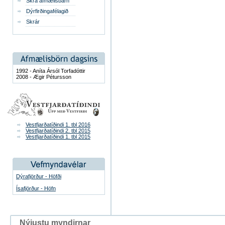
Skrá afmælisbarn
Dýrfirðingafélagið
Skrár
1992 - Aníta Ársól Torfadóttir
2008 - Ægir Pétursson
Vestfjarðatíðindi 1. tbl 2016
Vestfjarðatíðindi 2. tbl 2015
Vestfjarðatíðindi 1. tbl 2015
Dýrafjörður - Höfði
Ísafjörður - Höfn
Nýjustu myndirnar