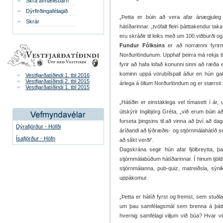
Skrá afmælisbarn
Dýrfirðingafélagið
„Þetta er búin að vera afar ánægjuleg m
Skrár
hátíðarinnar. „tvöfalt fleiri þátttakendur ta
eru skráðir til leiks með um 100 viðburði og 
Fundur Fólksins
er að norrænni fyrirm
Norðurlöndunum. Upphaf þeirra má rekja ti
fyrir að hafa lofað konunni sinni að ræða e
kominn uppá vörubílspall áður en hún gat 
Vestfjarðatíðindi 1. tbl 2016
Vestfjarðatíðindi 2. tbl 2015
árlega á öllum Norðurlöndum og er stærst
Vestfjarðatíðindi 1. tbl 2015
„Hátíðin er einstaklega vel tímasett í á
útskýrir Ingibjörg Gréta, „við erum búin a
forseta þingsins til að vinna að því að d
Dýrafjörður - Höfði
áríðandi að lýðræðis- og stjórnmálahátíð s
Ísafjörður - Höfn
að slíkt verði“.
Dagskrána segir hún afar fjölbreytta, þ
stjórnmálabúðum hátíðarinnar. Í hinum tjö
stjórnmálanna, pub-quiz, matreiðsla, sýni
uppákomur.
„Þetta er hátíð fyrst og fremst, sem stuð
um þau samfélagsmál sem brenna á þáttta
hvernig samfélagi viljum við búa? Hvar v