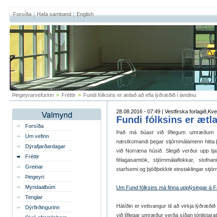
Forsíða
Hafa samband
English
Þingeyrarvefurinn
>
Fréttir
>
Fundi fólksins er ætlað að efla lýðræðið í landinu
28.08.2016 - 07:49 | Vestfirska forlagið,Kv
Fundi fólksins er ætla
Forsíða
Það má búast við líflegum umræðum 
Um vefinn
næstkomandi þegar stjórnmálamenn hitt
Dýrafjarðardagar
við Norræna húsið. Slegið verður upp t
Fréttir
félagasamtök, stjórnmálaflokkar, stofna
Greinar
starfsemi og þjóðþekktir einstaklingar st
Þingeyri
Myndaalbúm
Um Fund fólksins má finna upplýsingar á 
Tenglar
Hátíðin er vettvangur til að virkja lýðræðið
Dýrfirðingurinn
við líflegar umræður verða síðan tónlistar