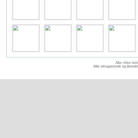
Allur réttur ás
Allar athugasemdir og ábendin