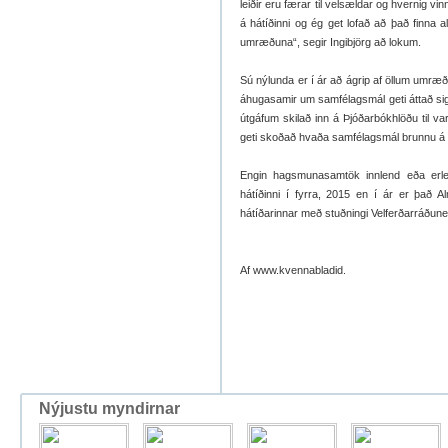
leiðir eru færar til velsældar og hvernig
á hátíðinni og ég get lofað að það finna al
umræðuna“, segir Ingibjörg að lokum.
Sú nýlunda er í ár að ágrip af öllum umræðu
áhugasamir um samfélagsmál geti áttað sig
útgáfum skilað inn á Þjóðarbókhlöðu til v
geti skoðað hvaða samfélagsmál brunnu á þ
Engin hagsmunasamtök innlend eða erle
hátíðinni í fyrra, 2015 en í ár er það 
hátíðarinnar með stuðningi Velferðarráðun
Af www.kvennabladid.
Nýjustu myndirnar