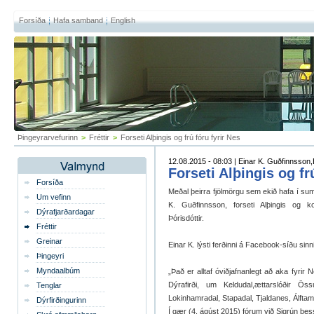
Forsíða
Hafa samband
English
Þingeyrarvefurinn
>
Fréttir
>
Forseti Alþingis og frú fóru fyrir Nes
12.08.2015 - 08:03 | Einar K. Guðfinnsson
Forseti Alþingis og fr
Forsíða
Meðal þeirra fjölmörgu sem ekið hafa í suma
Um vefinn
K. Guðfinnsson, forseti Alþingis og 
Dýrafjarðardagar
Þórisdóttir.
Fréttir
Greinar
Einar K. lýsti ferðinni á Facebook-síðu sin
Þingeyri
Myndaalbúm
„Það er alltaf óviðjafnanlegt að aka fyrir 
Dýrafirði, um Keldudal,ættarslóðir Ös
Tenglar
Lokinhamradal, Stapadal, Tjaldanes, Álftam
Dýrfirðingurinn
Í gær (4. ágúst 2015) fórum við Sigrún þess