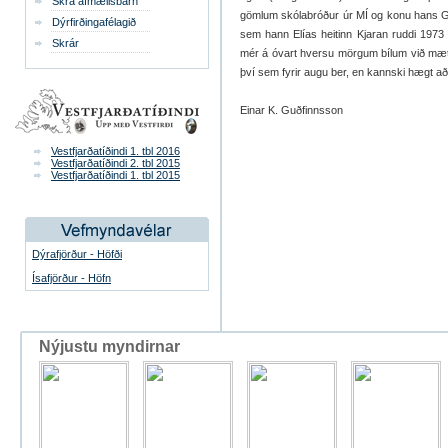
Skrá afmælisbarn
gömlum skólabróður úr MÍ og konu hans Guð
Dýrfirðingafélagið
sem hann Elías heitinn Kjaran ruddi 1973
Skrár
mér á óvart hversu mörgum bílum við mættu
því sem fyrir augu ber, en kannski hægt a
Einar K. Guðfinnsson
Vestfjarðatíðindi 1. tbl 2016
Vestfjarðatíðindi 2. tbl 2015
Vestfjarðatíðindi 1. tbl 2015
Dýrafjörður - Höfði
Ísafjörður - Höfn
Nýjustu myndirnar