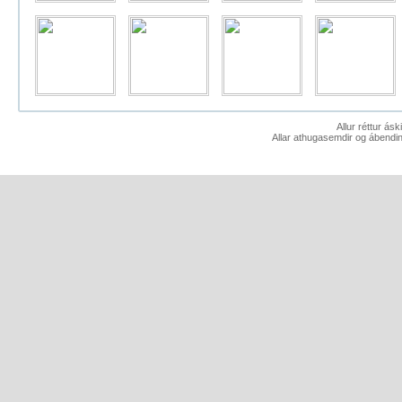
Allur réttur ás
Allar athugasemdir og ábendin