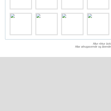
Allur réttur ás
Allar athugasemdir og ábendin