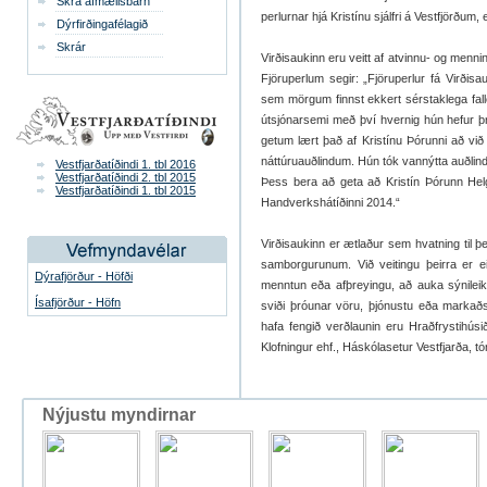
Skrá afmælisbarn
perlurnar hjá Kristínu sjálfri á Vestfjörðum
Dýrfirðingafélagið
Skrár
Virðisaukinn eru veitt af atvinnu- og mennin
Fjöruperlum segir: „Fjöruperlur fá Virði
sem mörgum finnst ekkert sérstaklega falleg
útsjónarsemi með því hvernig hún hefur þró
getum lært það af Kristínu Þórunni að við
náttúruauðlindum. Hún tók vannýtta auðlind 
Vestfjarðatíðindi 1. tbl 2016
Vestfjarðatíðindi 2. tbl 2015
Þess bera að geta að Kristín Þórunn Hel
Vestfjarðatíðindi 1. tbl 2015
Handverkshátíðinni 2014.“
Virðisaukinn er ætlaður sem hvatning til 
samborgurunum. Við veitingu þeirra er ei
Dýrafjörður - Höfði
menntun eða afþreyingu, að auka sýnileik
Ísafjörður - Höfn
sviði þróunar vöru, þjónustu eða markaðs
hafa fengið verðlaunin eru Hraðfrystihúsi
Klofningur ehf., Háskólasetur Vestfjarða, tó
Nýjustu myndirnar