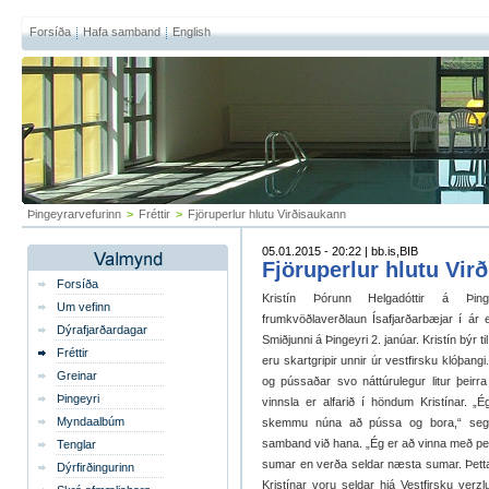
Forsíða
Hafa samband
English
Þingeyrarvefurinn
>
Fréttir
>
Fjöruperlur hlutu Virðisaukann
05.01.2015 - 20:22 | bb.is,BIB
Fjöruperlur hlutu Vir
Forsíða
Kristín Þórunn Helgadóttir á Þinge
Um vefinn
frumkvöðlaverðlaun Ísafjarðarbæjar í ár e
Dýrafjarðardagar
Smiðjunni á Þingeyri 2. janúar. Kristín býr t
Fréttir
eru skartgripir unnir úr vestfirsku klóþang
Greinar
og pússaðar svo náttúrulegur litur þeirr
Þingeyri
vinnsla er alfarið í höndum Kristínar. „Ég
Myndaalbúm
skemmu núna að pússa og bora,“ segir 
samband við hana. „Ég er að vinna með per
Tenglar
sumar en verða seldar næsta sumar. Þetta er
Dýrfirðingurinn
Kristínar voru seldar hjá Vestfirsku verz