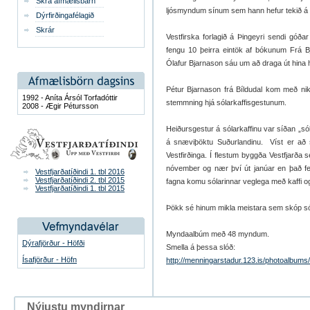
Skrá afmælisbarn
ljósmyndum sínum sem hann hefur tekið á 
Dýrfirðingafélagið
Skrár
Vestfirska forlagið á Þingeyri sendi góðar
fengu 10 þeirra eintök af bókunum Frá Bj
Ólafur Bjarnason sáu um að draga út hina 
Pétur Bjarnason frá Bíldudal kom með nik
1992 - Aníta Ársól Torfadóttir
stemmning hjá sólarkaffisgestunum.
2008 - Ægir Pétursson
Heiðursgestur á sólarkaffinu var síðan „sól
á snæviþöktu Suðurlandinu. Víst er að s
Vestfirðinga. Í flestum byggða Vestfjarða s
nóvember og nær því út janúar en það fer 
Vestfjarðatíðindi 1. tbl 2016
Vestfjarðatíðindi 2. tbl 2015
fagna komu sólarinnar veglega með kaffi 
Vestfjarðatíðindi 1. tbl 2015
Þökk sé hinum mikla meistara sem skóp sólina
Myndaalbúm með 48 myndum.
Dýrafjörður - Höfði
Smella á þessa slóð:
Ísafjörður - Höfn
http://menningarstadur.123.is/photoalbums
Nýjustu myndirnar