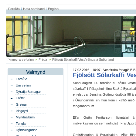
Forsíða
Hafa samband
English
Þingeyrarvefurinn
>
Fréttir
>
Fjölsótt Sólarkaffi Vestfirðinga á Suðurland
17.02.2016 - 10:07 | Vestfirska forlagið,BIB
Fjölsótt Sólarkaffi Ve
Forsíða
Sunnudaginn 14. febrúar sl. héldu Vestfir
Um vefinn
sólarkaffi í Félagsheimilinu Stað á Eyrarba
Dýrafjarðardagar
en elst var Jensína Guðmundsdóttir 98 ár
Fréttir
í Önundarfirði, en hún kom í kaffið m
Greinar
tengdabörnum.
Þingeyri
Myndaalbúm
Elfar Guðni Þórðarson, listmálari
málverkasýningu sem nefndist Frá Djúpi til
Tenglar
Dýrfirðingurinn
Önfirðingurinn á Eyrarbakka, Víðir Bj