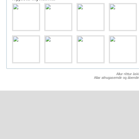
Allur réttur ás
Allar athugasemdir og ábendin