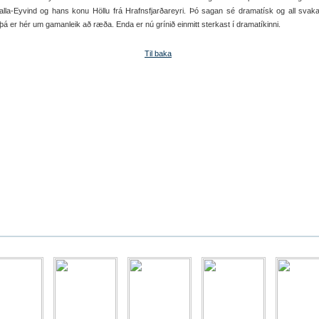
alla-Eyvind og hans konu Höllu frá Hrafnsfjarðareyri. Þó sagan sé dramatísk og all svak
þá er hér um gamanleik að ræða. Enda er nú grínið einmitt sterkast í dramatíkinni.
Til baka