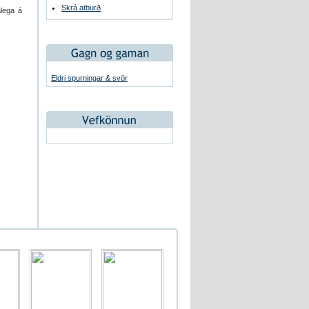
Skrá atburð
alega á
Eldri spurningar & svör