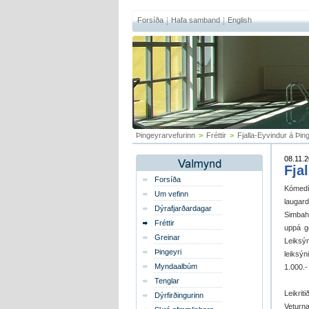
Forsíða
Hafa samband
English
Þingeyrarvefurinn
>
Fréttir
>
Fjalla-Eyvindur á Þin
08.11.2
Fja
Forsíða
Kómedí
Um vefinn
laugar
Dýrafjarðardagar
Simbahö
Fréttir
uppá g
Greinar
Leiksý
Þingeyri
leiksýn
Myndaalbúm
1.000.-
Tenglar
Leikrit
Dýrfirðingurinn
Veturnæ