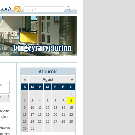
A
A
A
«
Ágúst
»
S
M
Þ
M
F
F
L
1
ýnt í
2
3
4
5
6
7
8
9
10
11
12
13
14
15
 aðeins
16
17
18
19
20
21
22
nginn.
23
24
25
26
27
28
29
tíðinni
30
31
n allra