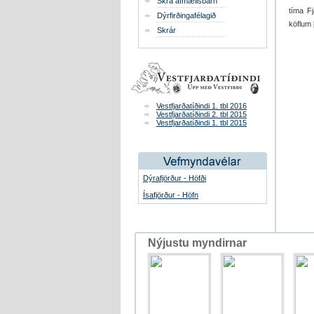
Skrá afmælisbarn
tíma Fj
Dýrfirðingafélagið
köflum 
Skrár
Vestfjarðatíðindi 1. tbl 2016
Vestfjarðatíðindi 2. tbl 2015
Vestfjarðatíðindi 1. tbl 2015
Dýrafjörður - Höfði
Ísafjörður - Höfn
Nýjustu myndirnar