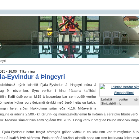
geyri
013 - 16:00 | Tilkynning
lla-Eyvindur á Þingeyri
uleikhúsið sýnir leikritið Fjalla-Eyvindur á Þingeyri núna á
dag 9. nóvember. Sýnt verður í hinu frábæra kaffihúsi
llin. Kaffihúsið opnar kl.15 á laugardag þar sem boðið verður
Leikritið verður s
ómsætar kökur og viðeigandi drykki með bæði heita og kalda.
Simbahöllinni.
ningin hefst síðan klukkutíma síðar eða kl.16. Miðaverð á
inguna er aðeins 2.500.- kr. Grunn- og menntaskólanemar fá miðann á sérstöku tilboðsverði
 kr. Miðasölusími er hinn sami og áður 891 7025. Einnig verður hægt að kaupa miða við innga
ið Fjalla-Eyvindur hefur fengið afbragðs góðar viðtökur en leikurinn var frumsýndur á há
tur á Ísafirði fyrir skömmu. Enda er hér á ferðinni einstök saga um einn þekktasta útileguman