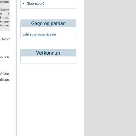
rsmenn
Skrá atburð
rósinni
öfn í
 í gær.
kur upp
m kemur
Eldri spurningar & svör
u hvort
 og var
átíðar,
gfélags