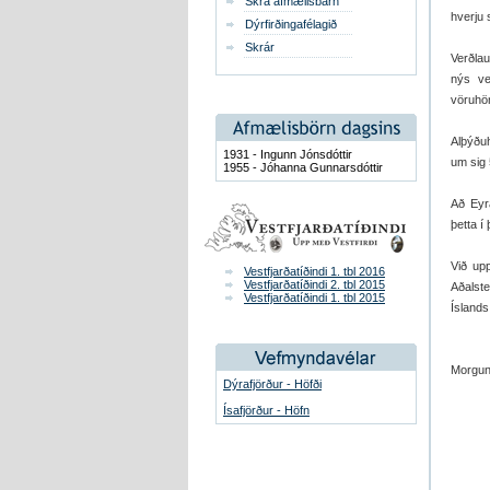
Skrá afmælisbarn
hverju 
Dýrfirðingafélagið
Skrár
Verðlau
nýs ve
vöruhö
Alþýðuh
1931 - Ingunn Jónsdóttir
um sig
1955 - Jóhanna Gunnarsdóttir
Að Eyra
þetta í
Við upp
Vestfjarðatíðindi 1. tbl 2016
Vestfjarðatíðindi 2. tbl 2015
Aðalst
Vestfjarðatíðindi 1. tbl 2015
Íslands
Morgunb
Dýrafjörður - Höfði
Ísafjörður - Höfn