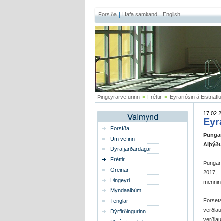
Forsíða
Hafa samband
English
Þingeyrarvefurinn
>
Fréttir
>
Eyrarrósin á Eistnafl
17.02.2
Eyr
Forsíða
Þungar
Um vefinn
Alþýðu
Dýrafjarðardagar
Fréttir
Þungar
Greinar
2017, 
Þingeyri
menning
Myndaalbúm
Forset
Tenglar
verðlau
Dýrfirðingurinn
verðla