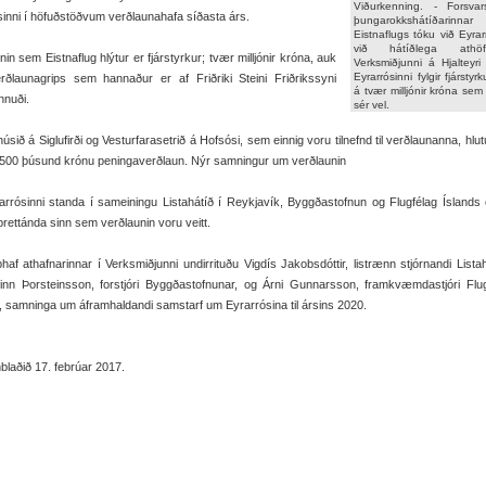
Viðurkenning. - Forsva
sinni í höfuðstöðvum verðlaunahafa síðasta árs.
þungarokkshátíðarinnar
Eistnaflugs tóku við Eyrar
við hátíðlega ath
nin sem Eistnaflug hlýtur er fjárstyrkur; tvær milljónir króna, auk
Verksmiðjunni á Hjalteyri
Eyrarrósinni fylgir fjárstyr
rðlaunagrips sem hannaður er af Friðriki Steini Friðrikssyni
á tvær milljónir króna se
nnuði.
sér vel.
úsið á Siglufirði og Vesturfarasetrið á Hofsósi, sem einnig voru tilnefnd til verðlaunanna, hlut
 500 þúsund krónu peningaverðlaun. Nýr samningur um verðlaunin
rrósinni standa í sameiningu Listahátíð í Reykjavík, Byggðastofnun og Flugfélag Íslands
 þrettánda sinn sem verðlaunin voru veitt.
haf athafnarinnar í Verksmiðjunni undirrituðu Vigdís Jakobsdóttir, listrænn stjórnandi Listah
einn Þorsteinsson, forstjóri Byggðastofnunar, og Árni Gunnarsson, framkvæmdastjóri Flu
, samninga um áframhaldandi samstarf um Eyrarrósina til ársins 2020.
laðið 17. febrúar 2017.