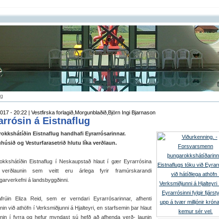
ug
017 - 20:22 | Vestfirska forlagið,Morgunblaðið,Björn Ingi Bjarnason
arrósin á Eistnaflug
okkshátíðin Eistnaflug handhafi Eyrarrósarinnar.
húsið og Vesturfarasetrið hlutu líka verðlaun.
okkshátíðin Eistnaflug í Neskaupstað hlaut í gær Eyrarrósina
verðlaunin sem veitt eru árlega fyrir framúrskarandi
arverkefni á landsbyggðinni.
afrúin Eliza Reid, sem er verndari Eyrarrósarinnar, afhenti
nin við athöfn í Verksmiðjunni á Hjalteyri, en starfsemin þar hlaut
unin í fyrra og hefur myndast sú hefð að afhenda verð- launin