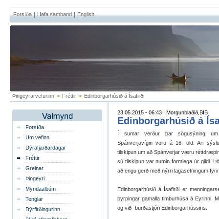
Forsíða
Hafa samband
English
Þingeyrarvefurinn
>
Fréttir
>
Edinborgarhúsið á Ísafirði
23.05.2015 - 06:43 | Morgunblaðið,BIB
Edinborgarhúsið á Ísa
Forsíða
Í sumar verður þar sögusýning um B
Um vefinn
Spánverjavígin voru á 16. öld. Ari sýsl
Dýrafjarðardagar
tilskipun um að Spánverjar væru réttdræpir
Fréttir
sú tilskipun var numin formlega úr gildi. Þ
Greinar
að engu gerð með nýrri lagasetningum fyrir
Þingeyri
Myndaalbúm
Edinborgarhúsið á Ísafirði er menningars
þyrpingar gamalla timburhúsa á Eyrinni. Mat
Tenglar
og við- burðastjóri Edinborgarhússins.
Dýrfirðingurinn