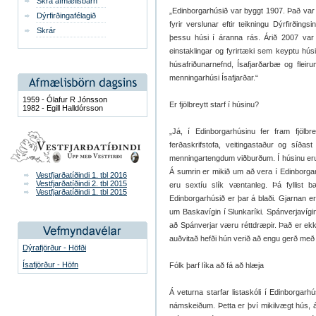
Skrá afmælisbarn
„Edinborgarhúsið var byggt 1907. Það var 
Dýrfirðingafélagið
fyrir verslunar eftir teikningu Dýrfirðin
Skrár
þessu húsi í áranna rás. Árið 2007 var 
einstaklingar og fyrirtæki sem keyptu húsið
húsafriðunarnefnd, Ísafjarðarbæ og flei
menningarhúsi Ísafjarðar.“
1959 - Ólafur R Jónsson
Er fjölbreytt starf í húsinu?
1982 - Egill Halldórsson
„Já, í Edinborgarhúsinu fer fram fjölbr
ferðaskrifstofa, veitingastaður og síða
menningartengdum viðburðum. Í húsinu eru 
Á sumrin er mikið um að vera í Edinborgar
Vestfjarðatíðindi 1. tbl 2016
Vestfjarðatíðindi 2. tbl 2015
eru sextíu slík væntanleg. Þá fyllist 
Vestfjarðatíðindi 1. tbl 2015
Edinborgarhúsið er þar á blaði. Gjarnan e
um Baskavígin í Slunkaríki. Spánverjavígin
að Spánverjar væru réttdræpir. Það er ekki
auðvitað hefði hún verið að engu gerð með 
Dýrafjörður - Höfði
Ísafjörður - Höfn
Fólk þarf líka að fá að hlæja
Á veturna starfar listaskóli í Edinborgar
námskeiðum. Þetta er því mikilvægt hús, á