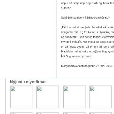
upp í að setja upp söguskilti og fleira t
sumrin.“
Seljið þið handverk í Edinborgarhúsinu?
„Ekki er mikið um það. Þó alltaf eitthva
áhugamál mitt. Ég frá Alviðru í Dýrafirði, 
og handverki. Sjálf hef ég fengist við ýmis
myndir í mósaík. Hef meira að segja selt 
er að festa svefn, þá er um að gera að dr
Matthildur, full af orku og nýjum hugmynd
Ísfirðingum svo dýrmætt.
Morgunblaðið föstudagurinn 22. maí 2015.
Nýjustu myndirnar