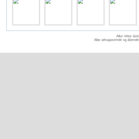
Allur réttur ás
Allar athugasemdir og ábendin