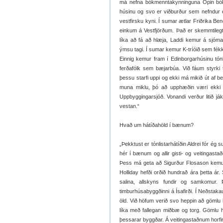
má nefna bókmenntakynninguna Opin bók
húsinu og svo er viðburður sem nefndur er
vestfirsku kyni. Í sumar ætlar Friðrika B
einkum á Vestfjörðum. Það er skemmtileg
líka að fá að hlæja, Laddi kemur á sjóman
ýmsu tagi. Í sumar kemur K-tríóið sem fékk þ
Einnig kemur fram í Edinborgarhúsinu tónli
ferðafólk sem bæjarbúa. Við fáum styrki t
þessu starfi uppi og ekki má mikið út af b
muna miklu, þó að upphæðin væri ekki h
Uppbyggingarsjóð. Vonandi verður litið já
vestan.“
Hvað um hátíðahöld í bænum?
„Þekktust er tónlistarhátíðin Aldrei fór ég
hér í bænum og allir gisti- og veitingastað
Þess má geta að Sigurður Flosason kemur
Holliday hefði orðið hundrað ára þetta ár
salina, allskyns fundir og samkomur
timburhúsabyggðinni á Ísafirði. Í Neðstaka
öld. Við höfum verið svo heppin að gömlu h
líka með fallegan miðbæ og torg. Gömlu hú
þessarar byggðar. Á veitingastaðnum horfir 