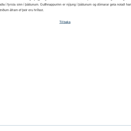
aða í fyrsta sinn í þáttunum. Gullhnappurinn er nýjung í þáttunum og dómarar geta notað hann
riðum áfram ef þeir eru hrífast.
Til baka