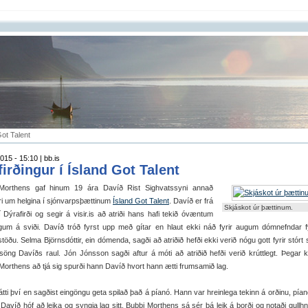
Got Talent
015 - 15:10 | bb.is
firðingur í Ísland Got Talent
Morthens gaf hinum 19 ára Davíð Rist Sighvatssyni annað
i um helgina í sjónvarpsþættinum
Ísland Got Talent
. Davíð er frá
Skjáskot úr þættinum.
 Dýrafirði og segir á visir.is að atriði hans hafi tekið óvæntum
ngum á sviði. Davíð tróð fyrst upp með gítar en hlaut ekki náð fyrir augum dómnefndar f
töðu. Selma Björnsdóttir, ein dómenda, sagði að atriðið hefði ekki verið nógu gott fyrir stórt 
 söng Davíðs raul. Jón Jónsson sagði aftur á móti að atriðið hefði verið krúttlegt. Þegar
orthens að tjá sig spurði hann Davíð hvort hann ætti frumsamið lag.
átti því en sagðist eingöngu geta spilað það á píanó. Hann var hreinlega tekinn á orðinu, pían
 Davíð hóf að leika og syngja lag sitt. Bubbi Morthens sá sér þá leik á borði og notaði gullh