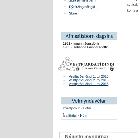
Skrá afmælisbarn
svokall
Dýrfirðingafélagið
koma at
Skrár
1931 - Ingunn Jónsdóttir
1955 - Jóhanna Gunnarsdóttir
Vestfjarðatíðindi 1. tbl 2016
Vestfjarðatíðindi 2. tbl 2015
Vestfjarðatíðindi 1. tbl 2015
Dýrafjörður - Höfði
Ísafjörður - Höfn
Nýjustu myndirnar