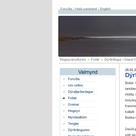
Forsíða
Hafa samband
English
Þingeyrarvefurinn
>
Fréttir
>
Dýrfirðingur í Ísland 
26.01.2
Dýr
Forsíða
Bubbi 
Um vefinn
tækifær
Dýrafjarðardagar
Höfða í
Fréttir
breyti
Greinar
frammis
Þingeyri
kallaði
Myndaalbúm
Bubba M
Tenglar
Davíð j
Dýrfirðingurinn
sótt og