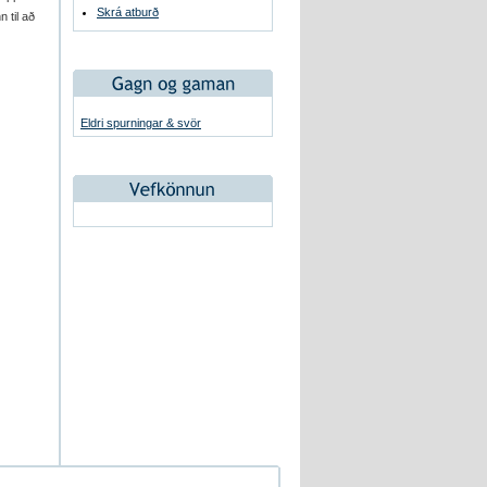
Skrá atburð
 til að
Eldri spurningar & svör