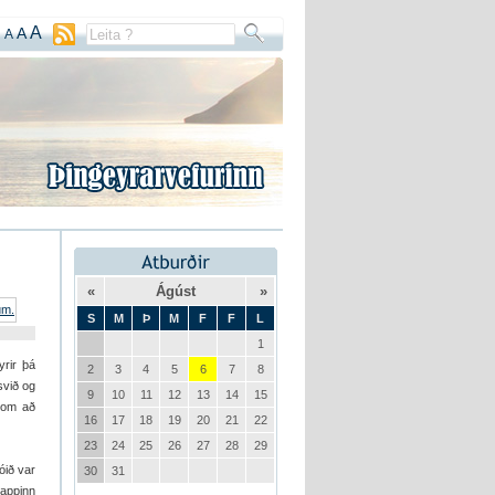
A
A
A
«
Ágúst
»
S
M
Þ
M
F
F
L
1
yrir þá
2
3
4
5
6
7
8
svið og
9
10
11
12
13
14
15
 kom að
16
17
18
19
20
21
22
23
24
25
26
27
28
29
óið var
30
31
nappinn