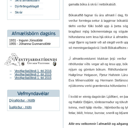
Skrá afmælisbarn
gamalla bóka á skrá í netbókabúð.
Dýrfirðingafélagið
Skrár
Bókakaffið fagnar tíu ára afmæli í dag, fö
verður formlega settur á laggirnar bókakl
tilefni verður fólki boðið upp á þetta
bragðast mjög bókmenntalega og söguleg
höfundanna sem lesa hjá okkur á afmælin
1931 - Ingunn Jónsdóttir
segir Bjarni og bætir við að slegið verði u
1955 - Jóhanna Gunnarsdóttir
sé menningardagskrá í boði Bókakaffisins
„Í afmælisveislunni klukkan þrjú verðu
rithöfundar víðs vegar að og lesa upp, bók
nýjum og gömlum bókum. Rithöfundarni
Vestfjarðatíðindi 1. tbl 2016
Vestfjarðatíðindi 2. tbl 2015
Hallgrímur Helgason, Pjetur Hafstein Lá
Vestfjarðatíðindi 1. tbl 2015
Eva Mínervudóttir og Hermann Stefánsson
nýútkomnu verki grænlenska höfundarins S
Í kvöld er einnig dagskráin Ljóðfæri, en þa
Dýrafjörður - Höfði
og Halldór Eldjárn, tónlistarmaður og tölvu
Ísafjörður - Höfn
tvinna, með hjálp ritvéla-, hljómborða og 
fetlar, blöð, hristur, burstar, snerill og blýant
Allir eru velkomnir í afmælið og aðgang