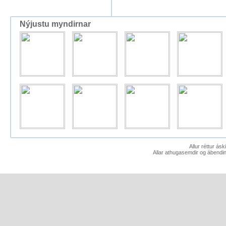
Nýjustu myndirnar
Allur réttur ás
Allar athugasemdir og ábendin