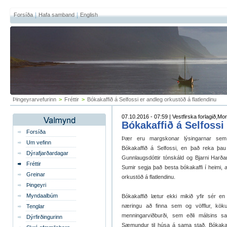
Forsíða
Hafa samband
English
Þingeyrarvefurinn
>
Fréttir
>
Bókakaffið á Selfossi er andleg orkustöð á flatlendinu
07.10.2016 - 07:59 | Vestfirska forlagið,Mo
Bókakaffið á Selfossi
Forsíða
Þær eru margskonar lýsingarnar sem f
Um vefinn
Bókakaffið á Selfossi, en það reka þau 
Dýrafjarðardagar
Gunnlaugsdóttir tónskáld og Bjarni Harðar
Fréttir
Sumir segja það besta bókakaffi í heimi, 
Greinar
orkustöð á flatlendinu.
Þingeyri
Myndaalbúm
Bókakaffið lætur ekki mikið yfir sér en
næringu að finna sem og vöfflur, köku
Tenglar
menningarviðburði, sem eðli málsins s
Dýrfirðingurinn
Sæmundur til húsa á sama stað. Bókakaff