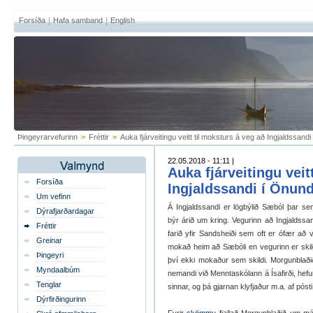
Forsíða
Hafa samband
English
Þingeyrarvefurinn
>
Fréttir
>
Auka fjárveitingu veitt til moksturs á veg að Ingjaldssandi
22.05.2018 - 11:11 |
Auka fjárveitingu veit
Forsíða
Ingjaldssandi í Önund
Um vefinn
Á Ingjaldssandi er lögbýlið Sæból þar se
Dýrafjarðardagar
býr árið um kring. Vegurinn að Ingjaldssand
Fréttir
farið yfir Sandsheiði sem oft er ófær að vet
Greinar
mokað heim að Sæbóli en vegurinn er ski
Þingeyri
því ekki mokaður sem skildi. Morgunblað
Myndaalbúm
nemandi við Menntaskólann á Ísafirði, hefur 
Tenglar
sinnar, og þá gjarnan klyfjaður m.a. af pós
Dýrfirðingurinn