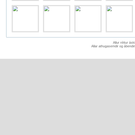
Allur réttur ás
Allar athugasemdir og ábendin