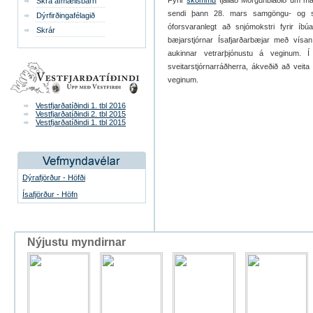
Fyrir
skömmu
fjallað Morgunblaðið um má
Skrá afmælisbarn
sendi þann 28. mars samgöngu- og svei
Dýrfirðingafélagið
óforsvaranlegt að snjómokstri fyrir íb
Skrár
bæjarstjórnar Ísafjarðarbæjar með vísan 
aukinnar vetrarþjónustu á veginum. Í
sveitarstjórnarráðherra, ákveðið að veit
veginum.
Vestfjarðatíðindi 1. tbl 2016
Vestfjarðatíðindi 2. tbl 2015
Vestfjarðatíðindi 1. tbl 2015
Dýrafjörður - Höfði
Ísafjörður - Höfn
Nýjustu myndirnar