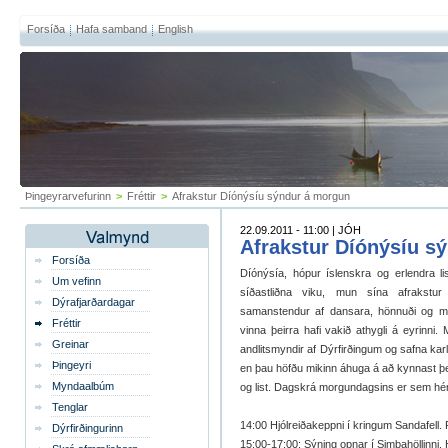
Forsíða
Hafa samband
English
Þingeyrarvefurinn
>
Fréttir
>
Afrakstur Díónýsíu sýndur á morgun
22.09.2011 - 11:00 | JÓH
Afrakstur Díónýsíu s
Forsíða
Díónýsía, hópur íslenskra og erlendra l
Um vefinn
síðastliðna viku, mun sína afrakstu
Dýrafjarðardagar
samanstendur af dansara, hönnuði og myn
Fréttir
vinna þeirra hafi vakið athygli á eyrinni
Greinar
andlitsmyndir af Dýrfirðingum og safna kar
Þingeyri
en þau höfðu mikinn áhuga á að kynnast þe
Myndaalbúm
og list. Dagskrá morgundagsins er sem hér 
Tenglar
14:00 Hjólreiðakeppni í kringum Sandafell.
Dýrfirðingurinn
15:00-17:00: Sýning opnar í Simbahöllinni. 