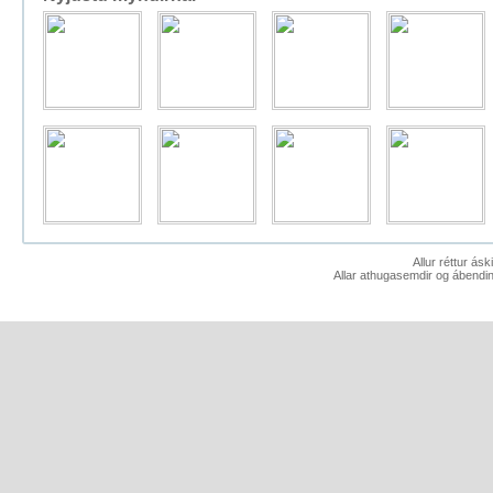
Allur réttur ás
Allar athugasemdir og ábendin