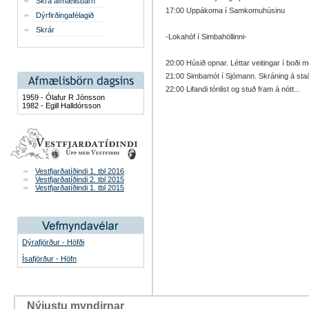
Skrá afmælisbarn
17:00 Uppákoma í Samkomuhúsinu
Dýrfirðingafélagið
Skrár
-Lokahóf í Simbahöllinni-
20:00 Húsið opnar. Léttar veitingar í boði 
21:00 Simbamót í Sjómann. Skráning á staðn
22:00 Lifandi tónlist og stuð fram á nótt...
1959 - Ólafur R Jónsson
1982 - Egill Halldórsson
Vestfjarðatíðindi 1. tbl 2016
Vestfjarðatíðindi 2. tbl 2015
Vestfjarðatíðindi 1. tbl 2015
Dýrafjörður - Höfði
Ísafjörður - Höfn
Nýjustu myndirnar