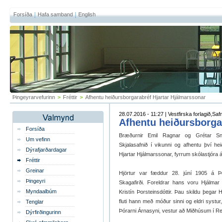
Forsíða
Hafa samband
English
Þingeyrarvefurinn
>
Fréttir
>
Afhentu heiðursborgarabréf Hjartar Hjálmarssonar
28.07.2016 - 11:27 | Vestfirska forlagið,Safn
Afhentu heiðursborga
Forsíða
Bræðurnir Emil Ragnar og Grétar Snæ
Um vefinn
Skjalasafnið í vikunni og afhentu því he
Dýrafjarðardagar
Hjartar Hjálmarssonar, fyrrum skólastjóra á
Fréttir
Greinar
Hjörtur var fæddur 28. júní 1905 á Þo
Þingeyri
Skagafirði. Foreldrar hans voru Hjálma
Myndaalbúm
Kristín Þorsteinsdóttir. Þau skildu þegar 
fluti hann með móður sinni og eldri systur
Tenglar
Þórarni Árnasyni, vestur að Miðhúsum í Re
Dýrfirðingurinn