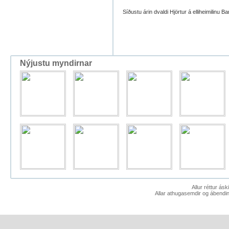
Síðustu árin dvaldi Hjörtur á elliheimilinu
Nýjustu myndirnar
Allur réttur ás
Allar athugasemdir og ábendin