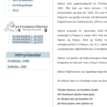
Skrá afmælisbarn
Hjörtur lauk gagnfræðaprófi frá Flensbo
Dýrfirðingafélagið
1922. Eftir það var hann kennari í R
Skrár
kennaranám og lauk því 1926. Þá varð hann
Flateyrar og gerðist kennari við Barnaskó
Gegndi hann því starfi til ársins 1970 er s
Hjörtur kvæntist 15. desember 1934 R
skólastjóri á Flateyri á undan Hirti. Þei
Vestfjarðatíðindi 1. tbl 2016
Vestfjarðatíðindi 2. tbl 2015
Hjartar og Rögnu, Emil og Grétar Sn
Vestfjarðatíðindi 1. tbl 2015
trúnaðarstörfum á Flateyri, var m.a. oddvi
varaþingmaður Alþýðuflokksins á Vestfjörðu
Hjörtur var gerður að heiðursborgara Flat
Dýrafjörður - Höfði
hreppsins en hinir þrír voru; Finnur Finn
Ísafjörður - Höfn
Hjörtur Hjálmarsson var ágætlega hagorður
Af stökum hans er sennilega vísan um týnd
Týndur fannst, en fundinn hvarf,
Að fundnum týndur leita þarf,
en týndist þá og fundinn fer
að finna þann sem týndur er.