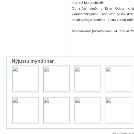
m.a. við Morgunblaðið.
Og síðar sagði: „ Einar Oddur Krist
kjarasamninganna í nótt væri fyrsta skref
efnahagslegar framfarir. „Þetta verður erfið
Morgunblaðið þriðjudagurinn 24. febrúar 2
Nýjustu myndirnar
Allur réttur ás