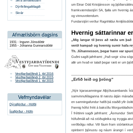
Skrá afmælisbarn
um Einar Odd Kristjánsson og þjóðarsáttina
Dýrfirðingafélagið
framkvæmdastjóri SA, fjalla um hvernig ás
Skrár
og vinnuveitendum.
Fundarstjóri verður Ragnhildur Arnljótsdótti
Hvernig sáttarinnar e
„Mig langar til þess að ræða um það h
1931 - Ingunn Jónsdóttir
1955 - Jóhanna Gunnarsdóttir
verið hampað og hvernig sumir hafa re
Th. Jóhannesson, þegar hann var spurðu
Guðni sagði jafnframt: „Það segir sína sögu
allir um hvað er talað þegar rætt er um þjó
Vestfjarðatíðindi 1. tbl 2016
__________________________________
Vestfjarðatíðindi 2. tbl 2015
„Erfið leið og þröng“
Vestfjarðatíðindi 1. tbl 2015
„Nýir kjarasamningar Alþýðusambands Ís
samvinnufélaganna til næstu átján mánaða e
en samningafundur hafði þá staðið yfir ósliti
Dýrafjörður - Höfði
Þannig hófst frétt á baksíðu Morgunblaðsins
Ísafjörður - Höfn
Í fréttinni sagði jafnframt: „Ásmundur Ste
höfuðmáli að ná stöðugleika og tryggja at
verðbólgu niður. Við fáum fram stórlækku
opinberri þjónustu og náum árangri í ve