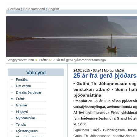
Forsíða
Hafa samband
English
Þingeyrarvefurinn
>
Fréttir
>
25 ár frá gerð þjóðarsáttarsamninga
24.02.2015 - 08:24 | Morgunblaðið
25 ár frá gerð þjóðar
Forsíða
• Guðni Th. Jóhannesson segi
Um vefinn
einstakan atburð • Sumir haf
Dýrafjarðardagar
þjóðarsáttina
Fréttir
Í febrúar eru 25 ár liðin síðan þjóðarsá
Greinar
verkalýðshreyfingar, atvinnurekenda og r
Þingeyri
Af því tilefni stendur Félag viðskip
Myndaalbúm
fyrir hádegisverðarfundi á Grand hótel
kl. 12.00.
Tenglar
Sigmundur Davíð Gunnlaugsson, forsæti
Dýrfirðingurinn
Guðni Th. Jóhannesson, sagnfræðingur,