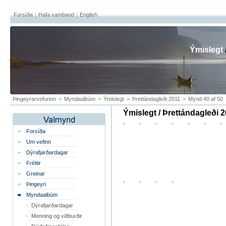
Forsíða
Hafa samband
English
Ýmislegt
Þingeyrarvefurinn
>
Myndaalbúm
>
Ýmislegt
>
Þrettándagleði 2011
>
Mynd 40 af 50
Ýmislegt / Þrettándagleði 
Forsíða
Um vefinn
Dýrafjarðardagar
Fréttir
Greinar
Þingeyri
Myndaalbúm
Dýrafjarðardagar
Menning og viðburðir