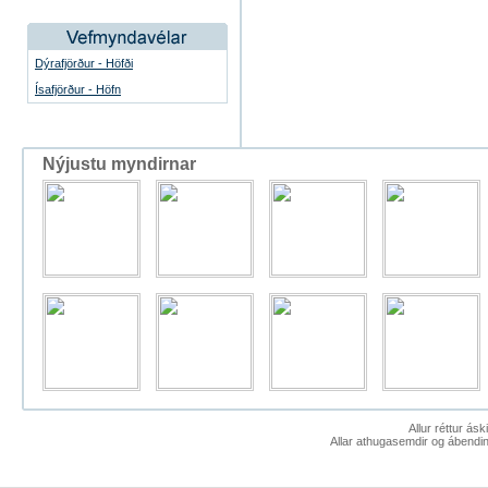
Dýrafjörður - Höfði
Ísafjörður - Höfn
Nýjustu myndirnar
Allur réttur ás
Allar athugasemdir og ábendin