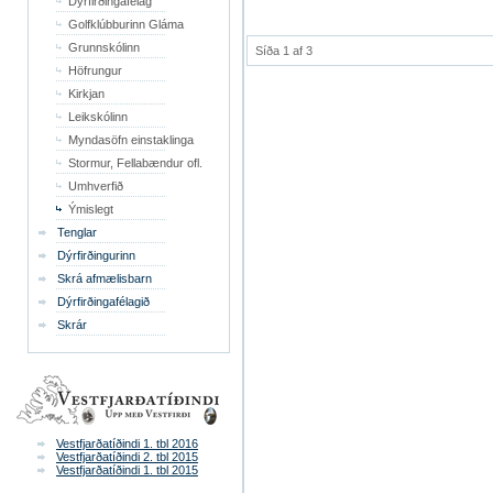
Dýrfirðingafélag
Golfklúbburinn Gláma
Grunnskólinn
Síða 1 af 3
Höfrungur
Kirkjan
Leikskólinn
Myndasöfn einstaklinga
Stormur, Fellabændur ofl.
Umhverfið
Ýmislegt
Tenglar
Dýrfirðingurinn
Skrá afmælisbarn
Dýrfirðingafélagið
Skrár
Vestfjarðatíðindi 1. tbl 2016
Vestfjarðatíðindi 2. tbl 2015
Vestfjarðatíðindi 1. tbl 2015