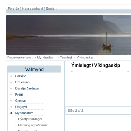
Forsíða
Hafa samband
English
Þingeyrarvefurinn
>
Myndaalbúm
>
Ýmislegt
>
Víkingaskip
Ýmislegt / Víkingaskip
Forsíða
Um vefinn
Dýrafjarðardagar
Fréttir
Greinar
Þingeyri
Síða 2 af 2
Myndaalbúm
Dýrafjarðardagar
Menning og viðburðir