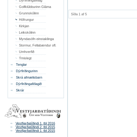
Dýrfirðingafélag
Golfklúbburinn Gláma
Grunnskólinn
Síða 1 af 5
Höfrungur
Kirkjan
Leikskólinn
Myndasöfn einstaklinga
Stormur, Fellabændur ofl.
Umhverfið
Ýmislegt
Tenglar
Dýrfirðingurinn
Skrá afmælisbarn
Dýrfirðingafélagið
Skrár
Vestfjarðatíðindi 1. tbl 2016
Vestfjarðatíðindi 2. tbl 2015
Vestfjarðatíðindi 1. tbl 2015