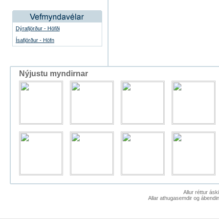
Dýrafjörður - Höfði
Ísafjörður - Höfn
Nýjustu myndirnar
Allur réttur ás
Allar athugasemdir og ábendin