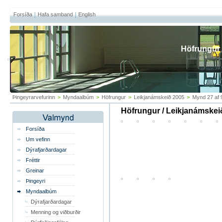
Forsíða
Hafa samband
English
Höfrungur
Þingeyrarvefurinn
>
Myndaalbúm
>
Höfrungur
>
Leikjanámskeið 2005
>
Mynd 27 af 
Höfrungur / Leikjanámskei
Forsíða
Um vefinn
Dýrafjarðardagar
Fréttir
Greinar
Þingeyri
Myndaalbúm
Dýrafjarðardagar
Menning og viðburðir