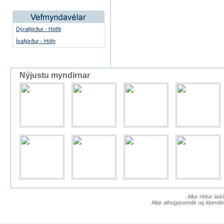
Dýrafjörður - Höfði
Ísafjörður - Höfn
Nýjustu myndirnar
Allur réttur ás
Allar athugasemdir og ábendin