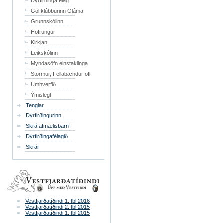
Dýrfirðingafélag
Golfklúbburinn Gláma
Grunnskólinn
Höfrungur
Kirkjan
Leikskólinn
Myndasöfn einstaklinga
Stormur, Fellabændur ofl.
Umhverfið
Ýmislegt
Tenglar
Dýrfirðingurinn
Skrá afmælisbarn
Dýrfirðingafélagið
Skrár
Vestfjarðatíðindi 1. tbl 2016
Vestfjarðatíðindi 2. tbl 2015
Vestfjarðatíðindi 1. tbl 2015