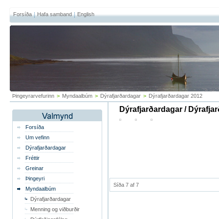
Forsíða
Hafa samband
English
Þingeyrarvefurinn
>
Myndaalbúm
>
Dýrafjarðardagar
>
Dýrafjarðardagar 2012
Dýrafjarðardagar / Dýrafja
Forsíða
Um vefinn
Dýrafjarðardagar
Fréttir
Greinar
Þingeyri
Síða 7 af 7
Myndaalbúm
Dýrafjarðardagar
Menning og viðburðir