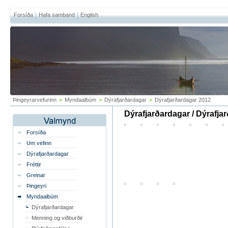
Forsíða
Hafa samband
English
Þingeyrarvefurinn
>
Myndaalbúm
>
Dýrafjarðardagar
>
Dýrafjarðardagar 2012
Dýrafjarðardagar / Dýrafja
Forsíða
Um vefinn
Dýrafjarðardagar
Fréttir
Greinar
Þingeyri
Myndaalbúm
Dýrafjarðardagar
Menning og viðburðir