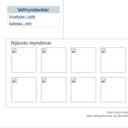
Dýrafjörður - Höfði
Ísafjörður - Höfn
Nýjustu myndirnar
Allur réttur ás
Allar athugasemdir og ábendin