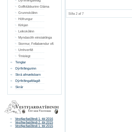
Dýrfirðingafélag
Golfklúbburinn Gláma
Grunnskólinn
Síða 2 af 7
Höfrungur
Kirkjan
Leikskólinn
Myndasöfn einstaklinga
Stormur, Fellabændur ofl.
Umhverfið
Ýmislegt
Tenglar
Dýrfirðingurinn
Skrá afmælisbarn
Dýrfirðingafélagið
Skrár
Vestfjarðatíðindi 1. tbl 2016
Vestfjarðatíðindi 2. tbl 2015
Vestfjarðatíðindi 1. tbl 2015