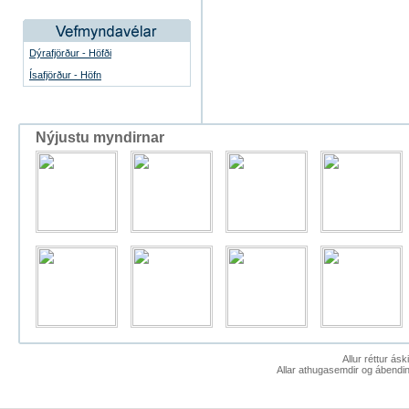
Dýrafjörður - Höfði
Ísafjörður - Höfn
Nýjustu myndirnar
Allur réttur ás
Allar athugasemdir og ábendin