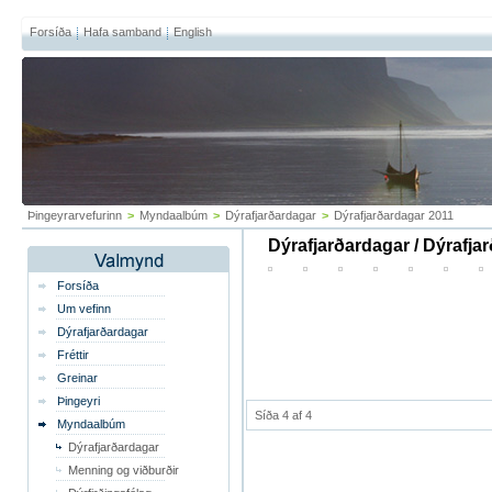
Forsíða
Hafa samband
English
Þingeyrarvefurinn
>
Myndaalbúm
>
Dýrafjarðardagar
>
Dýrafjarðardagar 2011
Dýrafjarðardagar / Dýrafja
Forsíða
Um vefinn
Dýrafjarðardagar
Fréttir
Greinar
Þingeyri
Síða 4 af 4
Myndaalbúm
Dýrafjarðardagar
Menning og viðburðir