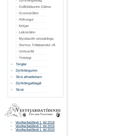
Dýrfirðingafélag
Golfklúbburinn Gláma
Grunnskólinn
Höfrungur
Kirkjan
Leikskólinn
Myndasöfn einstaklinga
Stormur, Fellabændur ofl.
Umhverfið
Ýmislegt
Tenglar
Dýrfirðingurinn
Skrá afmælisbarn
Dýrfirðingafélagið
Skrár
Vestfjarðatíðindi 1. tbl 2016
Vestfjarðatíðindi 2. tbl 2015
Vestfjarðatíðindi 1. tbl 2015