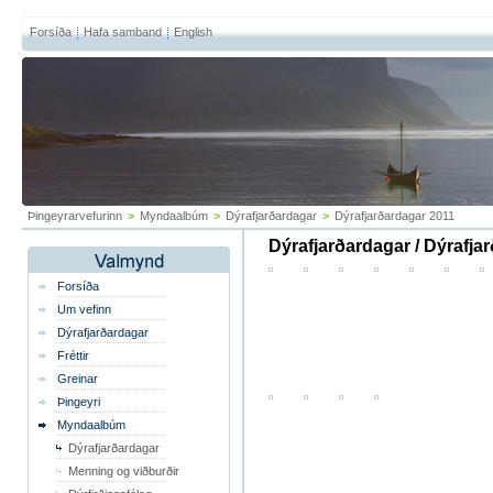
Forsíða
Hafa samband
English
Þingeyrarvefurinn
>
Myndaalbúm
>
Dýrafjarðardagar
>
Dýrafjarðardagar 2011
Dýrafjarðardagar / Dýrafja
Forsíða
Um vefinn
Dýrafjarðardagar
Fréttir
Greinar
Þingeyri
Myndaalbúm
Dýrafjarðardagar
Menning og viðburðir