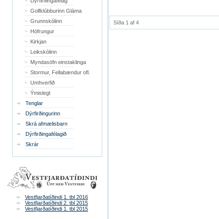
Dýrfirðingafélag
Golfklúbburinn Gláma
Grunnskólinn
Síða 1 af 4
Höfrungur
Kirkjan
Leikskólinn
Myndasöfn einstaklinga
Stormur, Fellabændur ofl.
Umhverfið
Ýmislegt
Tenglar
Dýrfirðingurinn
Skrá afmælisbarn
Dýrfirðingafélagið
Skrár
Vestfjarðatíðindi 1. tbl 2016
Vestfjarðatíðindi 2. tbl 2015
Vestfjarðatíðindi 1. tbl 2015