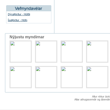
Dýrafjörður - Höfði
Ísafjörður - Höfn
Nýjustu myndirnar
Allur réttur ás
Allar athugasemdir og ábendin