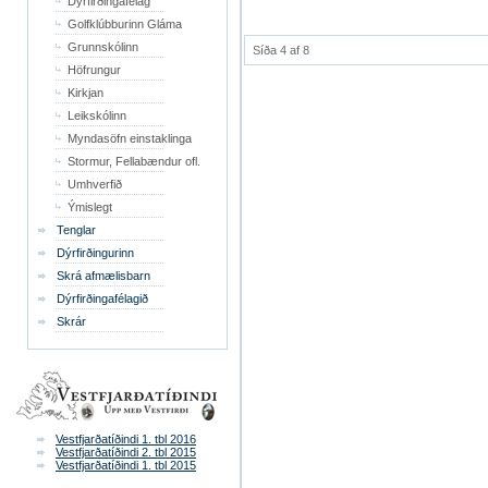
Dýrfirðingafélag
Golfklúbburinn Gláma
Grunnskólinn
Síða 4 af 8
Höfrungur
Kirkjan
Leikskólinn
Myndasöfn einstaklinga
Stormur, Fellabændur ofl.
Umhverfið
Ýmislegt
Tenglar
Dýrfirðingurinn
Skrá afmælisbarn
Dýrfirðingafélagið
Skrár
Vestfjarðatíðindi 1. tbl 2016
Vestfjarðatíðindi 2. tbl 2015
Vestfjarðatíðindi 1. tbl 2015