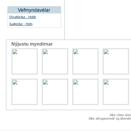
Dýrafjörður - Höfði
Ísafjörður - Höfn
Nýjustu myndirnar
Allur réttur ás
Allar athugasemdir og ábendin