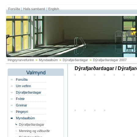
Forsíða
Hafa samband
English
Þingeyrarvefurinn
>
Myndaalbúm
>
Dýrafjarðardagar
>
Dýrafjarðardagar 2007
Dýrafjarðardagar / Dýrafja
Forsíða
Um vefinn
Dýrafjarðardagar
Fréttir
Greinar
Þingeyri
Myndaalbúm
Dýrafjarðardagar
Menning og viðburðir