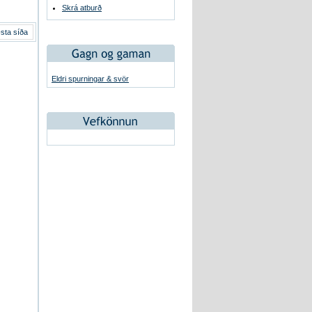
Skrá atburð
sta síða
Eldri spurningar & svör