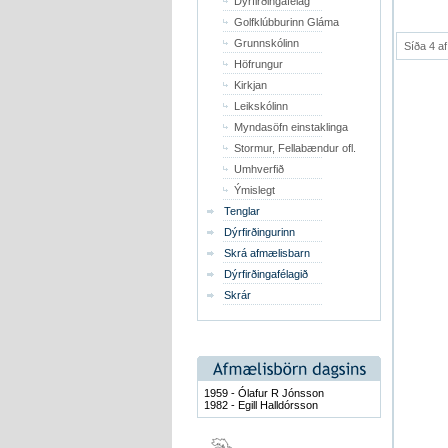
Dýrfirðingafélag
Golfklúbburinn Gláma
Grunnskólinn
Síða 4 af
Höfrungur
Kirkjan
Leikskólinn
Myndasöfn einstaklinga
Stormur, Fellabændur ofl.
Umhverfið
Ýmislegt
Tenglar
Dýrfirðingurinn
Skrá afmælisbarn
Dýrfirðingafélagið
Skrár
1959 - Ólafur R Jónsson
1982 - Egill Halldórsson