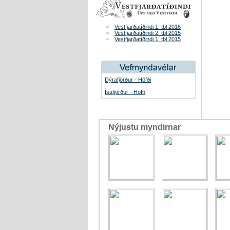
Vestfjarðatíðindi 1. tbl 2016
Vestfjarðatíðindi 2. tbl 2015
Vestfjarðatíðindi 1. tbl 2015
Dýrafjörður - Höfði
Ísafjörður - Höfn
Nýjustu myndirnar