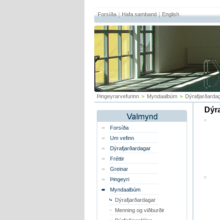
Forsíða
Hafa samband
English
Þingeyrarvefurinn
>
Myndaalbúm
>
Dýrafjarðarda
Dýra
Forsíða
Um vefinn
Dýrafjarðardagar
Fréttir
Greinar
Þingeyri
Myndaalbúm
Dýrafjarðardagar
Menning og viðburðir