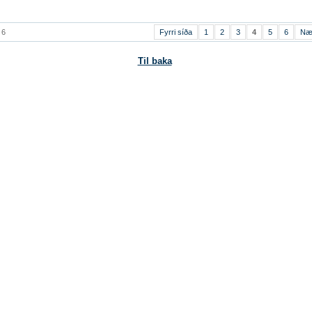
 6
Fyrri síða
1
2
3
4
5
6
Næ
Til baka