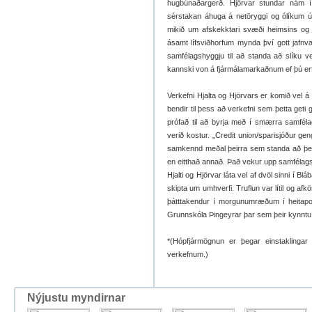
hugbúnaðargerð. Hjörvar stundar nám í
sérstakan áhuga á netöryggi og ólíkum út
mikið um afskekktari svæði heimsins og
ásamt lífsviðhorfum mynda því gott jafnvæ
samfélagshyggju til að standa að slíku ve
kannski von á fjármálamarkaðnum ef þú ert a
Verkefni Hjalta og Hjörvars er komið vel á
bendir til þess að verkefni sem þetta geti 
prófað til að byrja með í smærra samfél
verið kostur. „Credit union/sparisjóður g
samkennd meðal þeirra sem standa að þess
en eitthað annað. Það vekur upp samfélagsl
Hjalti og Hjörvar láta vel af dvöl sinni í 
skipta um umhverfi. Truflun var lítil og afköst
þátttakendur í morgunumræðum í heitapo
Grunnskóla Þingeyrar þar sem þeir kynntu 
*(Hópfjármögnun er þegar einstaklingar
verkefnum.)
Nýjustu myndirnar