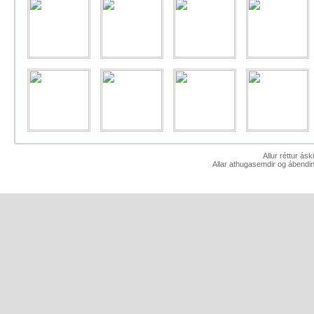
Allur réttur ás
Allar athugasemdir og ábendin