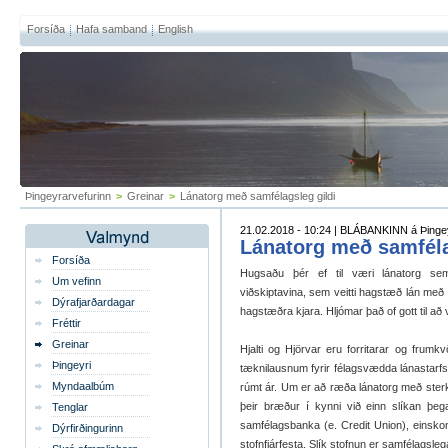
Forsíða
Hafa samband
English
Þingeyrarvefurinn
>
Greinar
>
Lánatorg með samfélagsleg gildi
21.02.2018 - 10:24 | BLÁBANKINN á Þinge
Lánatorg með samféla
Forsíða
Hugsaðu þér ef til væri lánatorg sem
Um vefinn
viðskiptavina, sem veitti hagstæð lán með l
Dýrafjarðardagar
hagstæðra kjara. Hljómar það of gott til að 
Fréttir
Greinar
Hjalti og Hjörvar eru forritarar og frum
Þingeyri
tæknilausnum fyrir félagsvædda lánastarfs
Myndaalbúm
rúmt ár.
Um er að ræða lánatorg með sterk
þeir bræður í kynni við einn slíkan þeg
Tenglar
samfélagsbanka (e. Credit Union), einsk
Dýrfirðingurinn
stofnfjárfesta. Slík stofnun er samfélagsle