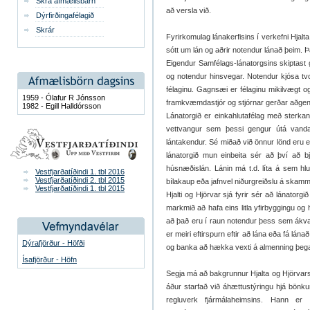
Skrá afmælisbarn
að versla við.
Dýrfirðingafélagið
Skrár
Fyrirkomulag lánakerfisins í verkefni Hjalt
sótt um lán og aðrir notendur lánað þeim. Þ
Eigendur Samfélags-lánatorgsins skiptast 
og notendur hinsvegar. Notendur kjósa tvo
félaginu. Gagnsæi er félaginu mikilvægt og
1959 - Ólafur R Jónsson
framkvæmdastjór og stjórnar gerðar aðgeng
1982 - Egill Halldórsson
Lánatorgið er einkahlutafélag með sterkan 
vettvangur sem þessi gengur útá vanda
lántakendur. Sé miðað við önnur lönd eru en
lánatorgið mun einbeita sér að því að bjó
húsnæðislán. Lánin má t.d. líta á sem hlu
Vestfjarðatíðindi 1. tbl 2016
Vestfjarðatíðindi 2. tbl 2015
bílakaup eða jafnvel niðurgreiðslu á sk
Vestfjarðatíðindi 1. tbl 2015
Hjalti og Hjörvar sjá fyrir sér að lánator
markmið að hafa eins litla yfirbyggingu og
að það eru í raun notendur þess sem ákvar
er meiri eftirspurn eftir að lána eða fá lán
Dýrafjörður - Höfði
og banka að hækka vexti á almenning þega
Ísafjörður - Höfn
Segja má að bakgrunnur Hjalta og Hjörvars 
áður starfað við áhættustýringu hjá bönku
regluverk fjármálaheimsins. Hann er