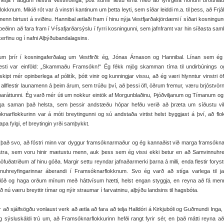
hetja í augum flestra Vestfirðinga, þótt sumir ættu erfitt með að fyrirgefa honum brotthlau
lokknum. Mikið rót var á vinstri kantinum um þetta leyti, sem síðar leiddi m.a. til þess, að Frjál
 menn birtust á sviðinu. Hannibal ætlaði fram í hinu nýja Vestfjarðakjördæmi í síðari kosningu
beðinn að fara fram í V-Ísafjarðarsýslu í fyrri kosningunni, sem jafnframt var hin síðasta s
erfinu og í nafni Alþýðubandalagsins.
rum þrír í kosningaferðalag um Vestfirði: ég, Jónas Árnason og Hannibal. Línan sem ég
esti var einföld: „Skammaðu Framsókn!“ Ég fékk mjög skamman tíma til undirbúnings og
skipt mér opinberlega af pólitík, þótt vinir og kunningjar vissu, að ég væri hlynntur vinstri ö
 allflestir launamenn á þeim árum, sem trúðu því, að þessi öfl, öðrum fremur, væru brjóstvörn
baráttunni. Ég varð mér úti um nokkur eintök af Morgunblaðinu, Þjóðviljanum og Tímanum og
ga saman það helsta, sem þessir andstæðu hópar hefðu verið að þræta um síðustu vik
narflokkurinn var á móti breytingunni og sú andstaða virtist helst byggjast á því, að flo
apa fylgi, ef breytingin yrði samþykkt.
 það svo, að fóstri minn var dyggur framsóknarmaður og ég kannaðist við marga framsók
stra, sem voru hinir mætustu menn, auk þess sem ég vissi ekki betur en að Samvinnuhre
höfuðatriðum af hinu góða. Margir settu reyndar jafnaðarmerki þarna á milli, enda flestir fory
nuhreyfingarinnar áberandi í Framsóknarflokknum. Svo ég varð að stíga varlega til ja
lóð og haga orðum mínum með háttvísum hætti, helst engan styggja, en reyna að fá menn
 að nú væru breyttir tímar og nýir straumar í farvatninu, alþýðu landsins til hagsbóta.
 að sjálfsögðu vonlaust verk að ætla að fara að telja Halldóri á Kirkjubóli og Guðmundi Inga,
 sýsluskáldi trú um, að Framsóknarflokkurinn hefði rangt fyrir sér, en það mátti reyna að