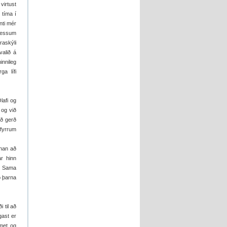
virtust
 tíma í
nti mér
 þessum
raskýli
valið á
innileg
ga lífi
lafi og
 og við
ið gerð
fyrrum
rnan að
r hinn
n. Sama
ð þarna
 til að
gast er
amet og