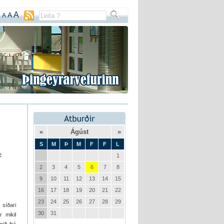
A
A
A
«
Ágúst
»
S
M
Þ
M
F
F
L
»
1
2
3
4
5
6
7
8
9
10
11
12
13
14
15
16
17
18
19
20
21
22
23
24
25
26
27
28
29
síðari
30
31
r mikil