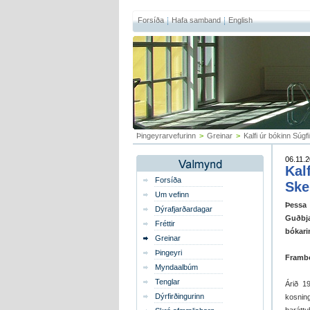
Forsíða
Hafa samband
English
Þingeyrarvefurinn
>
Greinar
>
Kalfi úr bókinn Súgfi
06.11.2
Kal
Forsíða
Ske
Um vefinn
Þessa 
Dýrafjarðardagar
Guðbja
Fréttir
bókari
Greinar
Þingeyri
Framb
Myndaalbúm
Tenglar
Árið 1
Dýrfirðingurinn
kosnin