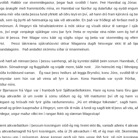
olítið. Halldór var skemmtilegastur, þegar fauk svolítið í hann. Þeir Hannibal og Jónas 
ega ánægðir með frammistöðu mína, en Hannibal var fáorður og dularfullur og eyddi engum
beina mér eða ræða þessa fundi yfirleitt að öðru leyti en því, að hann dró fram kjörskrá og be
aði, sem ég þyrfti að heimsækja og tala við atkvæðin. En það var fróðlegt að ferðast með
mönnum. Á Þingeyri tók héraðslæknirinn á móti okkur og vísaði okkur til sængur í sjúk
ns, því engir venjulegir sjúklingar voru þar fyrir. Þetta er reyndar eina nóttin sem ég hef d
úsi til þessa. Þeir félagar voru kátir og sögðu sögur og þetta var skemmtileg og eftirm
avist. Þessi táknræna sjúkrahúsvist okkar félaganna dugði hinsvegar ekki til að bjar
bandalagsins. Það andaðist skömmu síðar úr innanmeinum.
við hæfi að minnast þess í þessu samhengi, að ég kynntist dálítið þeim sonum Hannibals, Ó
ldvin. Sómadrengir og fluggáfaðir og snjallir menn, báðir tveir. Jón heimsótti mig í Winnipeg
óða kvöldstund saman. Ég naut þess heiðurs að leggja Bryndísi, konu Jóns, svolítið lið v
umyndar sem hún var að vinna að fyrr á árum. Kona Hannibals var systir Þórðar, 
föður míns.
r Bjarnason frá Vigur var í framboði fyrir Sjálfstæðisflokkinn. Hann og kona hans fóru gja
kja atkvæðin út um sveitir á sömu slóðum og ég. Við mættumst því oft og hann va
legasti og hrósaði mér fyrir góða ræðumennsku. „Þú ert efnilegur folketaler“, sagði han
amall og gróinn kaupmaður á Þingeyri, sem tók til máls á fundi og sagði leitt til þess að vita, a
fnilegur, ungur maður villst inn í rangan flokk og slæman félagsskap!
t atkvæðatölum í þessum kosningum stóð ég mig hreint ekki illa, vantaði aðeins 4 atkvæði
a atkvæðamagnið frá fyrri kosningum, eða úr 26 atkvæðum í 48, ef ég man rétt. Skemmtile
la þessu upp í prósentum. Annar kennari gerði sér hins vegar lítið fyrir, sló nýtt kosning