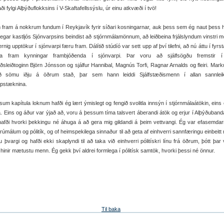
aði fylgi Alþýðuflokksins í V-Skaftafellssýslu, úr einu atkvæði í tvö!
fram á nokkrum fundum í Reykjavík fyrir síðari kosningarnar, auk þess sem ég naut þess 
þegar kastljós Sjónvarpsins beindist að stjórnmálamönnum, að leiðbeina frjálslyndum vinstri
rnig upptökur í sjónvarpi færu fram. Dálítið stúdíó var sett upp af því tilefni, að nú áttu í fyrst
a fram kynningar frambjóðenda í sjónvarpi. Þar voru að sjálfsögðu fremstir í 
ðsleiðtoginn Björn Jónsson og sjálfur Hannibal, Magnús Torfi, Ragnar Arnalds og fleiri. Mar
ð sömu iðju á öðrum stað, þar sem hann leiddi Sjálfstæðismenn í allan sannle
rpstæknina.
um kapítula loknum hafði ég lært ýmislegt og fengið svolitla innsýn í stjórnmálaátökin, eins
. Eins og áður var ýjað að, voru á þessum tíma talsvert áberandi átök og erjur í Alþýðuband
hafði hvorki þekkingu né áhuga á að gera mig gildandi á þeim vettvangi. Ég var efasemda
trúmálum og pólitík, og of heimspekilega sinnaður til að geta af einhverri sannfæringu einbeitt
ku þvargi og hafði ekki skaplyndi til að taka við einhverri pólitískri línu frá öðrum, þótt þar
 hinir mætustu menn. Ég gekk því aldrei formlega í pólitísk samtök, hvorki þessi né önnur.
Til baka