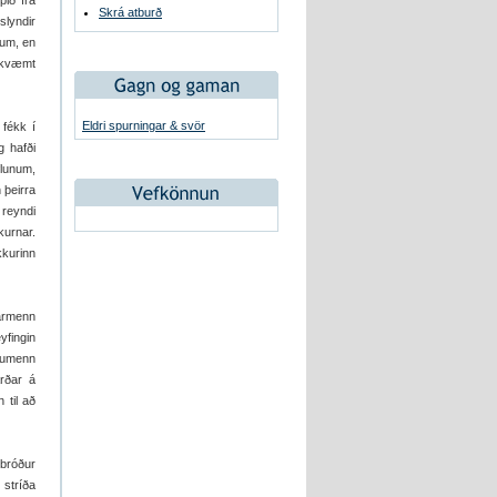
pið frá
Skrá atburð
slyndir
num, en
amkvæmt
Eldri spurningar & svör
 fékk í
 hafði
flunum,
 þeirra
 reyndi
urnar.
kkurinn
narmenn
yfingin
stumenn
rðar á
 til að
 bróður
 stríða