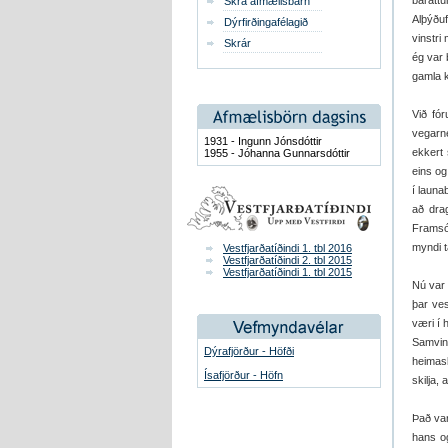
baráttu
Skrá afmælisbarn
Alþýðuf
Dýrfirðingafélagið
vinstri
Skrár
ég var 
gamla k
Við fó
vegarn
1931 - Ingunn Jónsdóttir
ekkert 
1955 - Jóhanna Gunnarsdóttir
eins og
í launa
að dra
Framsók
myndi t
Vestfjarðatíðindi 1. tbl 2016
Vestfjarðatíðindi 2. tbl 2015
Vestfjarðatíðindi 1. tbl 2015
Nú var
þar ve
væri í 
Samvin
Dýrafjörður - Höfði
heimas
Ísafjörður - Höfn
skilja,
Það var
hans og