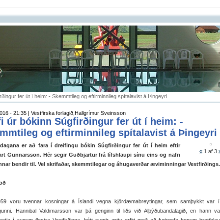
rðingur fer út í heim: - Skemmtileg og eftirminnileg spítalavist á Þingeyri
016 - 21:35 | Vestfirska forlagið,Hallgrímur Sveinsson
fi úr bókinn Súgfirðingur fer út í heim: -
mmtileg og eftirminnileg spítalavist á Þingeyri
dagana er að fara í dreifingu bókin Súgfirðingur fer út í heim eftir
«
1
af 3
rt Gunnarsson. Hér segir Guðbjartur frá lífshlaupi sínu eins og nafn
nnar bendir til. Vel skrifaðar, skemmtilegar og áhugaverðar æviminningar Vestfirðings.
oð
959 voru tvennar kosningar á Íslandi vegna kjördæmabreytingar, sem samþykkt var í 
gunni. Hannibal Valdimarsson var þá genginn til liðs við Alþýðubandalagið, en hann va