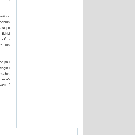
heiðurs
 mönnum
a skipti
flokki
kús Örn
ika um
 og þau
alaginu
rmaður,
 mér að
 væru í