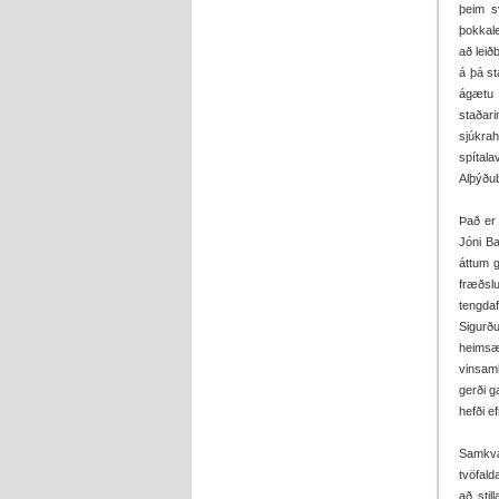
þeim sv
þokkal
að leið
á þá st
ágætu 
staðari
sjúkrah
spítal
Alþýðu
Það er 
Jóni Ba
áttum g
fræðsl
tengda
Sigurðu
heimsæ
vinsam
gerði g
hefði e
Samkvæm
tvöfald
að stil