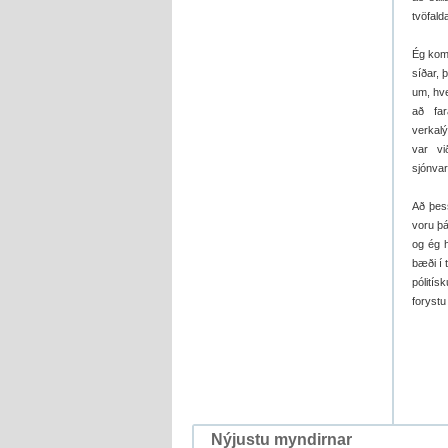
tvöfald
Ég kom 
síðar, 
um, hve
að far
verkalý
var vi
sjónva
Að þess
voru þá
og ég 
bæði í 
pólitís
forystu
Nýjustu myndirnar