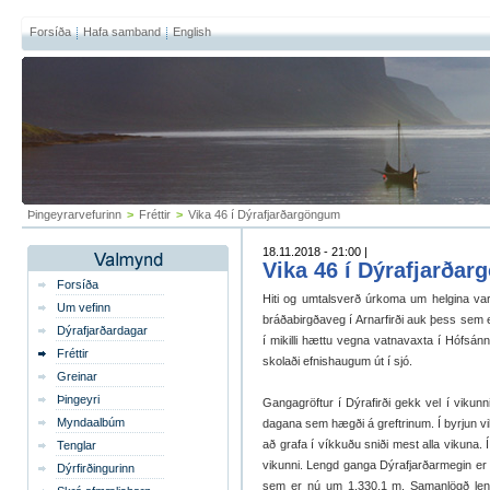
Forsíða
Hafa samband
English
Þingeyrarvefurinn
>
Fréttir
>
Vika 46 í Dýrafjarðargöngum
18.11.2018 - 21:00 |
Vika 46 í Dýrafjarða
Forsíða
Hiti og umtalsverð úrkoma um helgina varð
Um vefinn
bráðabirgðaveg í Arnarfirði auk þess sem
Dýrafjarðardagar
í mikilli hættu vegna vatnavaxta í Hófsánni
Fréttir
skolaði efnishaugum út í sjó.
Greinar
Þingeyri
Gangagröftur í Dýrafirði gekk vel í vikun
Myndaalbúm
dagana sem hægði á greftrinum. Í byrjun v
að grafa í víkkuðu sniði mest alla vikuna. Í
Tenglar
vikunni. Lengd ganga Dýrafjarðarmegin er 
Dýrfirðingurinn
sem er nú um 1.330,1 m. Samanlögð len