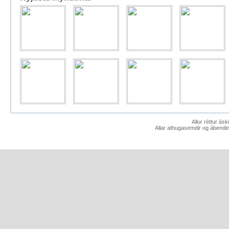
Allur réttur ás
Allar athugasemdir og ábendin