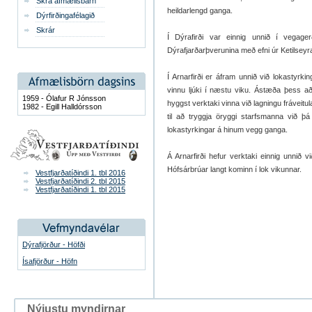
Skrá afmælisbarn
heildarlengd ganga.
Dýrfirðingafélagið
Skrár
Í Dýrafirði var einnig unnið í vegager
Dýrafjarðarþverunina með efni úr Ketilsey
Í Arnarfirði er áfram unnið við lokastyrk
vinnu ljúki í næstu viku. Ástæða þess a
1959 - Ólafur R Jónsson
hyggst verktaki vinna við lagningu frávei
1982 - Egill Halldórsson
til að tryggja öryggi starfsmanna við þ
lokastyrkingar á hinum vegg ganga.
Á Arnarfirði hefur verktaki einnig unnið 
Hófsárbrúar langt kominn í lok vikunnar.
Vestfjarðatíðindi 1. tbl 2016
Vestfjarðatíðindi 2. tbl 2015
Vestfjarðatíðindi 1. tbl 2015
Dýrafjörður - Höfði
Ísafjörður - Höfn
Nýjustu myndirnar