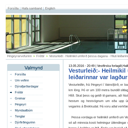
Forsíða
Hafa samband
English
Þingeyrarvefurinn
>
Fréttir
>
Vesturleið:- Heilmikil umferð þessa dagana - Hluti leiða
13.05.2016 - 20:49 | Vestfirska forlagið,Ha
Vesturleið:- Heilmiki
Forsíða
leiðarinnar var lagð
Um vefinn
Vesturleiðin, frá Þingeyri í Vatnsfjörð, er
Dýrafjarðardagar
km löng. Þó er um 100 metra bundið slitlag 
Fréttir
Hlíð. Skal þess og getið til gamans, að hlu
Greinar
hestum og hestvögnum um eða upp úr s
Þingeyri
vegarins á Brekkudal. Þá voru aðal verkfær
Myndaalbúm
Tenglar
Þessa vordaga er heilmikil umferð um Vestur
Dýrfirðingurinn
sé að minnsta kosti helmingur útlendingar u