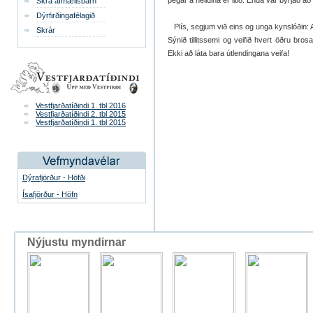
þegar á heildina er litið. Enda var byrjað 
Skrá afmælisbarn
Dýrfirðingafélagið
Plís, segjum við eins og unga kynslóðin: 
Skrár
Sýnið tillitssemi og veifið hvert öðru bros
Ekki að láta bara útlendingana veifa!
Vestfjarðatíðindi 1. tbl 2016
Vestfjarðatíðindi 2. tbl 2015
Vestfjarðatíðindi 1. tbl 2015
Dýrafjörður - Höfði
Ísafjörður - Höfn
Nýjustu myndirnar