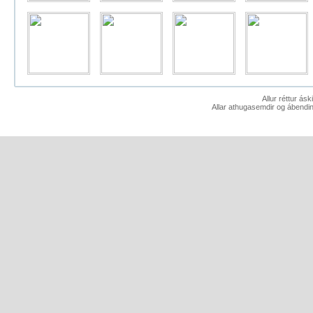
Allur réttur ás
Allar athugasemdir og ábendin