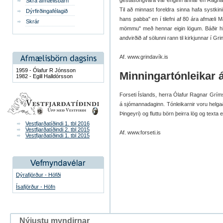
gestasöngvara var enginn annar en Ragna
Skrá afmælisbarn
Til að minnast foreldra sinna hafa systki
Dýrfirðingafélagið
hans pabba" en í tilefni af 80 ára afmæli 
Skrár
mömmu" með hennar eigin lögum. Báðir hljóm
andvirðið af sölunni rann til kirkjunnar í Gri
Af. www.grindavík.is
1959 - Ólafur R Jónsson
Minningartónleikar 
1982 - Egill Halldórsson
Forseti Íslands, herra Ólafur Ragnar Gríms
á sjómannadaginn. Tónleikarnir voru helga
Þingeyri) og fluttu börn þeirra lög og texta
Vestfjarðatíðindi 1. tbl 2016
Vestfjarðatíðindi 2. tbl 2015
Af. www.forseti.is
Vestfjarðatíðindi 1. tbl 2015
Dýrafjörður - Höfði
Ísafjörður - Höfn
Nýjustu myndirnar