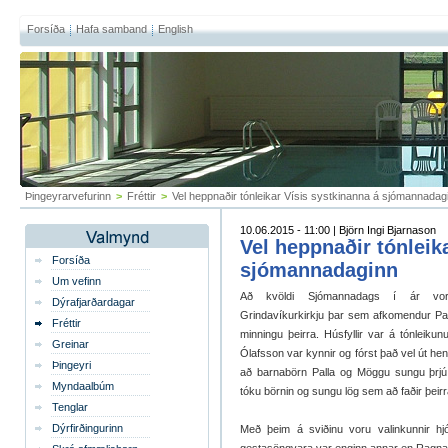
Forsíða
Hafa samband
English
Þingeyrarvefurinn
>
Fréttir
>
Vel heppnaðir tónleikar Vísis systkinanna á sjómannadag
10.06.2015 - 11:00 | Björn Ingi Bjarnason
Vel heppnaðir tónleik
Forsíða
sjómannadaginn
Um vefinn
Að kvöldi Sjómannadags í ár voru 
Dýrafjarðardagar
Grindavíkurkirkju þar sem afkomendur Pal
Fréttir
minningu þeirra. Húsfyllir var á tónleiku
Greinar
Ólafsson var kynnir og fórst það vel út hen
Þingeyri
að barnabörn Palla og Möggu sungu þrjú 
Myndaalbúm
tóku börnin og sungu lög sem að faðir þeirr
Tenglar
Dýrfirðingurinn
Með þeim á sviðinu voru valinkunnir hjó