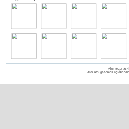
Allur réttur ás
Allar athugasemdir og ábendin