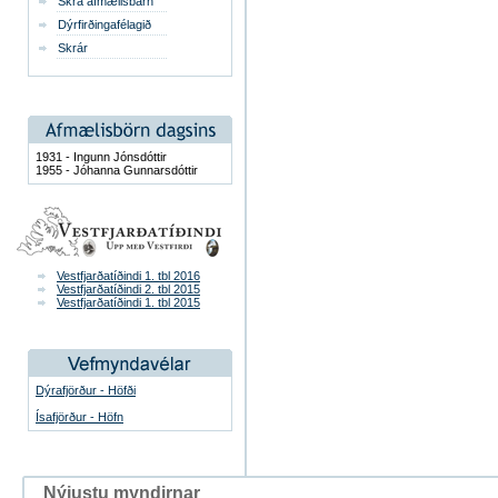
Skrá afmælisbarn
Dýrfirðingafélagið
Skrár
1931 - Ingunn Jónsdóttir
1955 - Jóhanna Gunnarsdóttir
Vestfjarðatíðindi 1. tbl 2016
Vestfjarðatíðindi 2. tbl 2015
Vestfjarðatíðindi 1. tbl 2015
Dýrafjörður - Höfði
Ísafjörður - Höfn
Nýjustu myndirnar