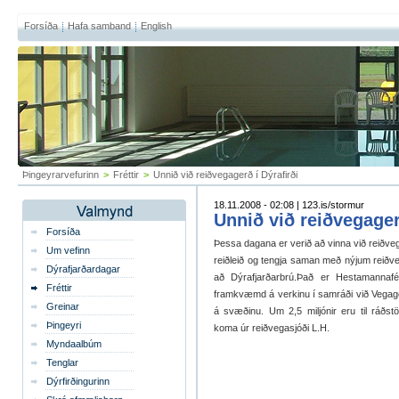
Forsíða
Hafa samband
English
Þingeyrarvefurinn
>
Fréttir
>
Unnið við reiðvegagerð í Dýrafirði
18.11.2008 - 02:08 | 123.is/stormur
Unnið við reiðvegager
Forsíða
Þessa dagana er verið að vinna við reiðveg
Um vefinn
reiðleið og tengja saman með nýjum reiðvegi
Dýrafjarðardagar
að Dýrafjarðarbrú.Það er Hestamannaf
Fréttir
framkvæmd á verkinu í samráði við Vegage
Greinar
á svæðinu. Um 2,5 miljónir eru til ráðs
Þingeyri
koma úr reiðvegasjóði L.H.
Myndaalbúm
Tenglar
Dýrfirðingurinn