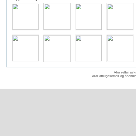
Allur réttur ás
Allar athugasemdir og ábendin