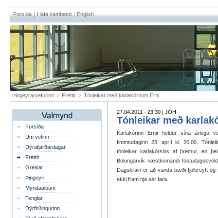
Forsíða
Hafa samband
English
Þingeyrarvefurinn
>
Fréttir
>
Tónleikar með karlakórnum Erni
27.04.2011 - 23:30 | JÓH
Tónleikar með karlak
Forsíða
Karlakórinn Ernir heldur sína árlegu vor
Um vefinn
fimmtudaginn 28. apríl kl. 20:00. Tónlei
Dýrafjarðardagar
tónleikar karlakórsins af þremur, en þei
Fréttir
Bolungarvík næstkomandi föstudagskvöld k
Greinar
Dagskráin er að vanda bæði fjölbreytt og sk
Þingeyri
ekki fram hjá sér fara.
Myndaalbúm
Tenglar
Dýrfirðingurinn