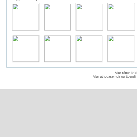
Allur réttur ás
Allar athugasemdir og ábendin