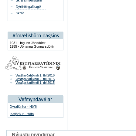
Skrá afmælisbarn
Dýrfirðingafélagið
Skrár
1931 - Ingunn Jónsdóttir
1955 - Jóhanna Gunnarsdóttir
Vestfjarðatíðindi 1. tbl 2016
Vestfjarðatíðindi 2. tbl 2015
Vestfjarðatíðindi 1. tbl 2015
Dýrafjörður - Höfði
Ísafjörður - Höfn
Nýjustu myndirnar