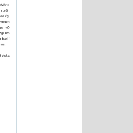
lviðru,
staðir.
 að ég,
ð vorum
gar við
ngi um
a bæi í
sins.
ð elska