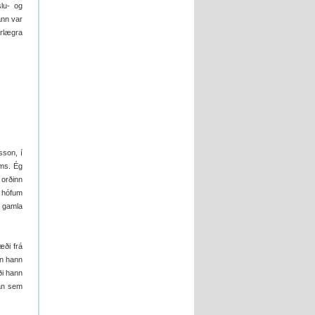
slu- og
ann var
arlægra
sson, í
ims. Ég
 orðinn
ð hófum
 gamla
æði frá
an hann
ði hann
kan sem