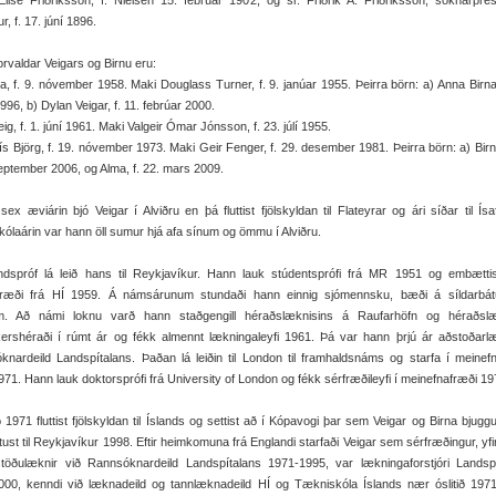
Elise Friðriksson, f. Nielsen 15. febrúar 1902, og sr. Friðrik A. Friðriksson, sóknarpre
r, f. 17. júní 1896.
rvaldar Veigars og Birnu eru:
a, f. 9. nóvember 1958. Maki Douglass Turner, f. 9. janúar 1955. Þeirra börn: a) Anna Birna,
996, b) Dylan Veigar, f. 11. febrúar 2000.
eig, f. 1. júní 1961. Maki Valgeir Ómar Jónsson, f. 23. júlí 1955.
ís Björg, f. 19. nóvember 1973. Maki Geir Fenger, f. 29. desember 1981. Þeirra börn: a) Bir
september 2006, og Alma, f. 22. mars 2009.
sex æviárin bjó Veigar í Alviðru en þá fluttist fjölskyldan til Flateyrar og ári síðar til Ísaf
ólaárin var hann öll sumur hjá afa sínum og ömmu í Alviðru.
landspróf lá leið hans til Reykjavíkur. Hann lauk stúdentsprófi frá MR 1951 og embættis
fræði frá HÍ 1959. Á námsárunum stundaði hann einnig sjómennsku, bæði á síldarbá
m. Að námi loknu varð hann staðgengill héraðslæknisins á Raufarhöfn og héraðslæ
ershéraði í rúmt ár og fékk almennt lækningaleyfi 1961. Þá var hann þrjú ár aðstoðarl
nardeild Landspítalans. Þaðan lá leiðin til London til framhaldsnáms og starfa í meinef
71. Hann lauk doktorsprófi frá University of London og fékk sérfræðileyfi í meinefnafræði 19
 1971 fluttist fjölskyldan til Íslands og settist að í Kópavogi þar sem Veigar og Birna bjuggu 
ttust til Reykjavíkur 1998. Eftir heimkomuna frá Englandi starfaði Veigar sem sérfræðingur, yfi
stöðulæknir við Rannsóknardeild Landspítalans 1971-1995, var lækningaforstjóri Landsp
000, kenndi við læknadeild og tannlæknadeild HÍ og Tækniskóla Íslands nær óslitið 197