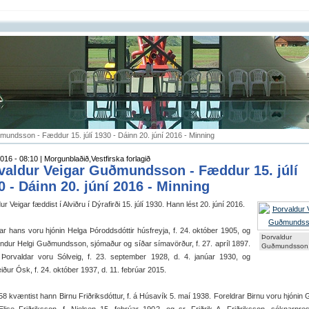
mundsson - Fæddur 15. júlí 1930 - Dáinn 20. júní 2016 - Minning
016 - 08:10 | Morgunblaðið,Vestfirska forlagið
valdur Veigar Guðmundsson - Fæddur 15. júlí
0 - Dáinn 20. júní 2016 - Minning
ur Veigar fæddist í Alviðru í Dýrafirði 15. júlí 1930. Hann lést 20. júní 2016.
ar hans voru hjónin Helga Þóroddsdóttir húsfreyja, f. 24. október 1905, og
Þorvaldur V
dur Helgi Guðmundsson, sjómaður og síðar símavörður, f. 27. apríl 1897.
Guðmundsson
 Þorvaldar voru Sólveig, f. 23. september 1928, d. 4. janúar 1930, og
ður Ósk, f. 24. október 1937, d. 11. febrúar 2015.
58 kvæntist hann Birnu Friðriksdóttur, f. á Húsavík 5. maí 1938. Foreldrar Birnu voru hjónin 