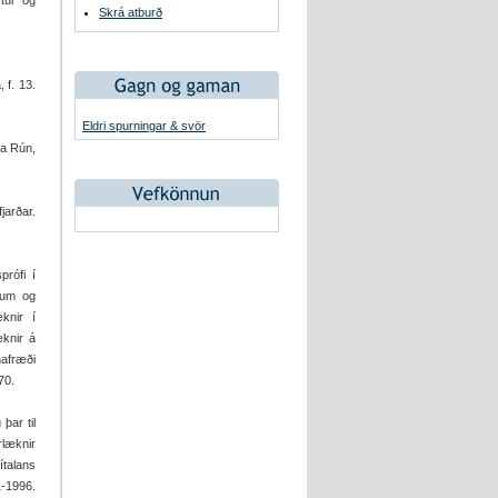
stur og
Skrá atburð
 f. 13.
Eldri spurningar & svör
na Rún,
jarðar.
prófi í
tum og
knir í
æknir á
nafræði
70.
þar til
rlæknir
ítalans
1-1996.