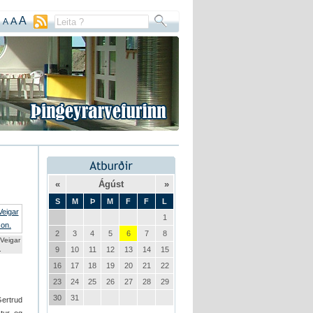
A
A
A
«
Ágúst
»
S
M
Þ
M
F
F
L
1
2
3
4
5
6
7
8
eigar
.
9
10
11
12
13
14
15
16
17
18
19
20
21
22
23
24
25
26
27
28
29
30
31
Gertrud