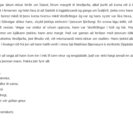
gar áttum okkar ferðir um Ísland, fórum margoft til Vestfjarða, alltaf þurfti að koma við á A
t í Arnarnes og helst fara út að Sæbóli á Ingjaldssandi og ganga um Ísafjörð, þetta voru hans 
annst mikið til þess koma hversu mikill Vestfirðingur ég var og hans systir var líka hissa,
 Sólveigar dóttur hans, skyldi þekkja einhvern í þessum fjórðungi. En svona lágu leiðir, vi
að vestan. Veigar var stoltur af sínum uppruna, hann var Vestfirðingur í húð og hár. Þe
umst um kjálkann þekktu hann ansi margir. Það var gaman að ferðast með þessum öðli
aheima Vestfjarða, þeir lifnuðu við, við mismunandi minni okkar um staðinn. Hann þekkti all
 í línulegri röð frá því að hann hafði verið í vinnu hjá Matthíasi Bjarnasyni á skrifstofu Djúpbát
 að segja að hann kom inn í mitt líf sem vinur og tengdafaðir, það var ekki hægt annað en a
a þennan mann. Þakka þér fyrir allt.
,
rændur,
álfur ið sama;
tír
dregi,
r sér góðan getur.
vamálum)