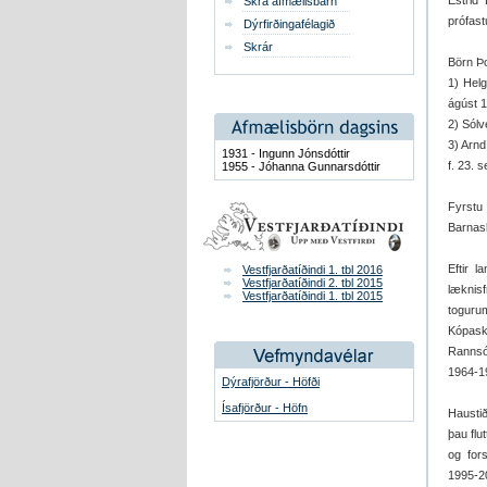
Estrid 
Skrá afmælisbarn
prófastu
Dýrfirðingafélagið
Skrár
Börn Þo
1) Helg
ágúst 1
2) Sólv
3) Arnd
1931 - Ingunn Jónsdóttir
f. 23. 
1955 - Jóhanna Gunnarsdóttir
Fyrstu 
Barnask
Eftir 
Vestfjarðatíðindi 1. tbl 2016
Vestfjarðatíðindi 2. tbl 2015
læknis
Vestfjarðatíðindi 1. tbl 2015
toguru
Kópask
Rannsók
1964-19
Dýrafjörður - Höfði
Ísafjörður - Höfn
Haustið
þau flu
og for
1995-2