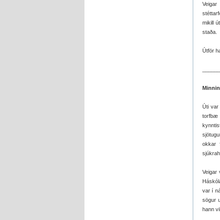
Veigar
stétta
mikill 
staða.
Útför h
______
Minnin
Úti var
torfbæ 
kynntis
sjötugu
okkar 
sjúkrah
Veigar 
Háskóla
var í 
sögur 
hann vil