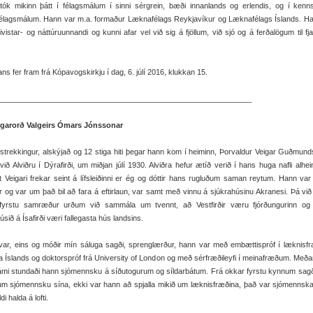
 tók mikinn þátt í félagsmálum í sinni sérgrein, bæði innanlands og erlendis, og í kenn
rfélagsmálum. Hann var m.a. formaður Læknafélags Reykjavíkur og Læknafélags Íslands. H
útivistar- og náttúruunnandi og kunni afar vel við sig á fjöllum, við sjó og á ferðalögum til fj
ans fer fram frá Kópavogskirkju í dag, 6. júlí 2016, klukkan 15.
____________________________________________________________
garorð Valgeirs Ómars Jónssonar
 strekkingur, alskýjað og 12 stiga hiti þegar hann kom í heiminn, Þorvaldur Veigar Guðmund
við Alviðru í Dýrafirði, um miðjan júlí 1930. Alviðra hefur ætíð verið í hans huga nafli alhe
t Veigari frekar seint á lífsleiðinni er ég og dóttir hans rugluðum saman reytum. Hann var
r og var um það bil að fara á eftirlaun, var samt með vinnu á sjúkrahúsinu Akranesi. Þá vi
fyrstu samræður urðum við sammála um tvennt, að Vestfirðir væru fjórðungurinn og
úsið á Ísafirði væri fallegasta hús landsins.
var, eins og móðir mín sáluga sagði, sprenglærður, hann var með embættispróf í læknisfr
 Íslands og doktorspróf frá University of London og með sérfræðileyfi í meinafræðum. Með
námi stundaði hann sjómennsku á síðutogurum og síldarbátum. Frá okkar fyrstu kynnum sag
um sjómennsku sína, ekki var hann að spjalla mikið um læknisfræðina, það var sjómenns
di halda á lofti.