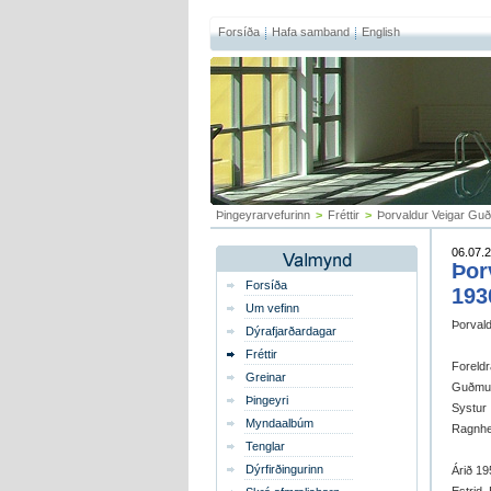
Forsíða
Hafa samband
English
Þingeyrarvefurinn
>
Fréttir
>
Þorvaldur Veigar Guð
06.07.2
Þor
Forsíða
193
Um vefinn
Þorvald
Dýrafjarðardagar
Fréttir
Foreldr
Greinar
Guðmun
Þingeyri
Systur
Myndaalbúm
Ragnhei
Tenglar
Dýrfirðingurinn
Árið 19