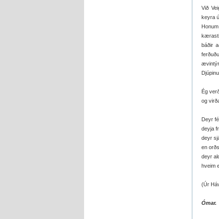
Við Vei
keyra ú
Honum f
kærasti
báðir 
ferðuð
ævintýr
Djúpinu
Ég verð
og virð
Deyr fé
deyja f
deyr sj
en orðs
deyr al
hveim e
(Úr Há
Ómar.