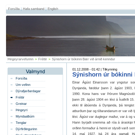
Forsíða
Hafa samband
English
Þingeyrarvefurinn
>
Fréttir
>
Sýnishorn úr bókinni Bær við árnið kenndur
01.12.2008 - 01:42 | Tilkynning
Sýnishorn úr bókinni
Forsíða
Einar Ágúst Einarsson var yngstur so
Um vefinn
Dynjanda, fæddur þann 2. ágúst 1903, lé
Dýrafjarðardagar
1990. Kona hans var Þórunn Magnúsdótt
Fréttir
þann 28. ágúst 1904 en lést á Ísafirði 15.
Greinar
ekki til ábúenda á Dynjanda, þá tengist 
Þingeyri
atburðum þar og tíðarandanum er var við l
Myndaalbúm
lést. Ágúst var duglegur maður, var á og vi
Hann byrjaði snemma að róa á áraskipi f
Tenglar
orðinn formaður á henni er slysið varð sem 
Dýrfirðingurinn
14. maí 1927, þá 24 ára gamall. H