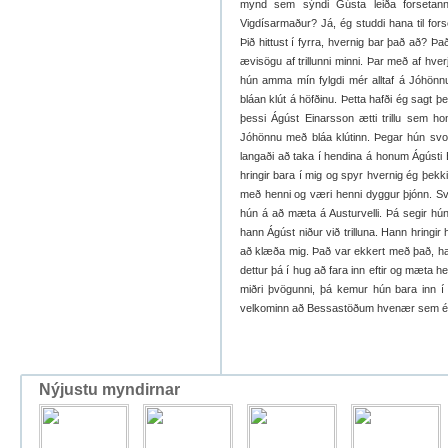
mynd sem sýndi Gústa leiða forsetann
Vigdísarmaður? Já, ég studdi hana til for
Þið hittust í fyrra, hvernig bar það að? Þ
ævisögu af trillunni minni. Þar með af hver
hún amma mín fylgdi mér alltaf á Jóhönn
bláan klút á höfðinu. Þetta hafði ég sagt 
þessi Ágúst Einarsson ætti trillu sem h
Jóhönnu með bláa klútinn. Þegar hún svo
langaði að taka í hendina á honum Ágústi E
hringir bara í mig og spyr hvernig ég þekk
með henni og væri henni dyggur þjónn. Svo
hún á að mæta á Austurvelli. Þá segir hún
hann Ágúst niður við trilluna. Hann hringir
að klæða mig. Það var ekkert með það, hann
dettur þá í hug að fara inn eftir og mæta h
miðri þvögunni, þá kemur hún bara inn í
velkominn að Bessastöðum hvenær sem ég 
Nýjustu myndirnar