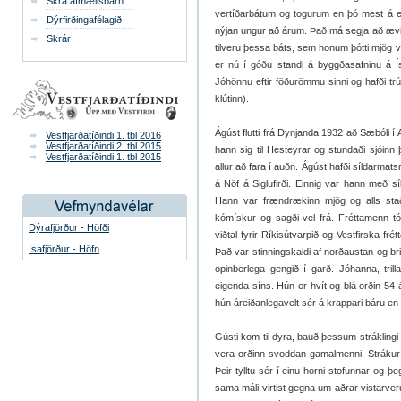
Skrá afmælisbarn
vertíðarbátum og togurum en þó mest á ei
Dýrfirðingafélagið
nýjan ungur að árum. Það má segja að ævis
Skrár
tilveru þessa báts, sem honum þótti mjög v
er nú í góðu standi á byggðasafninu á Ísa
Jóhönnu eftir föðurömmu sinni og hafði t
klútinn).
Ágúst flutti frá Dynjanda 1932 að Sæbóli í A
Vestfjarðatíðindi 1. tbl 2016
Vestfjarðatíðindi 2. tbl 2015
hann sig til Hesteyrar og stundaði sjóinn þ
Vestfjarðatíðindi 1. tbl 2015
allur að fara í auðn. Ágúst hafði síldarmat
á Nöf á Siglufirði. Einnig var hann með sí
Hann var frændrækinn mjög og alls staða
kómískur og sagði vel frá. Fréttamenn tó
Dýrafjörður - Höfði
viðtal fyrir Ríkisútvarpið og Vestfirska fré
Ísafjörður - Höfn
Það var stinningskaldi af norðaustan og br
opinberlega gengið í garð. Jóhanna, tri
eigenda síns. Hún er hvít og blá orðin 54 
hún áreiðanlegavelt sér á krappari báru en
Gústi kom til dyra, bauð þessum stráklingi 
vera orðinn svoddan gamalmenni. Strákur s
Þeir tylltu sér í einu horni stofunnar og 
sama máli virtist gegna um aðrar vistarveru