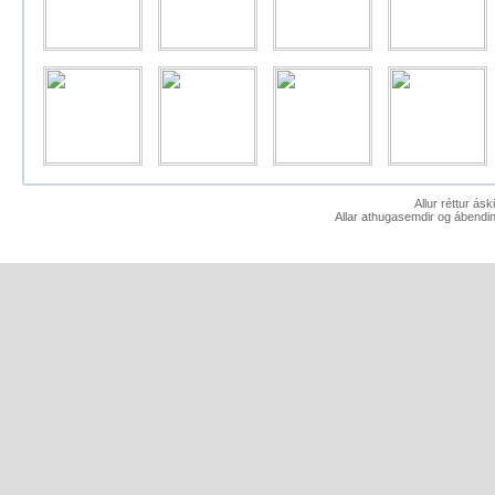
Allur réttur ás
Allar athugasemdir og ábendin