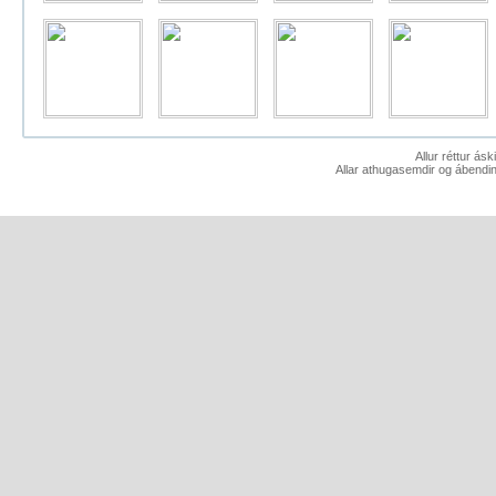
Allur réttur ás
Allar athugasemdir og ábendin