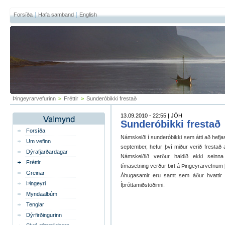
Forsíða
Hafa samband
English
Þingeyrarvefurinn
>
Fréttir
>
Sunderóbikki frestað
13.09.2010 - 22:55 | JÓH
Sunderóbikki frestað
Forsíða
Námskeiði í sunderóbikki sem átti að hefja
Um vefinn
september, hefur því miður verið frestað
Dýrafjarðardagar
Námskeiðið verður haldið ekki seinna
Fréttir
tímasetning verður birt á Þingeyrarvefnum
Greinar
Áhugasamir eru samt sem áður hvattir t
Þingeyri
Íþróttamiðstöðinni.
Myndaalbúm
Tenglar
Dýrfirðingurinn