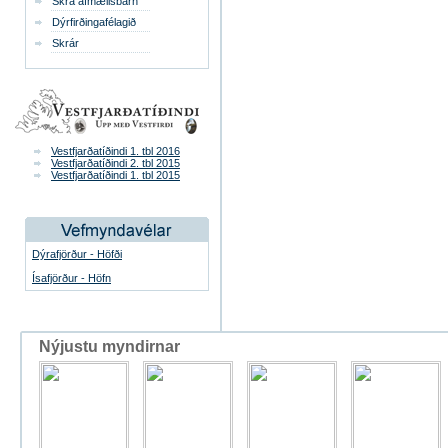
Skrá afmælisbarn
Dýrfirðingafélagið
Skrár
Vestfjarðatíðindi 1. tbl 2016
Vestfjarðatíðindi 2. tbl 2015
Vestfjarðatíðindi 1. tbl 2015
Dýrafjörður - Höfði
Ísafjörður - Höfn
Nýjustu myndirnar