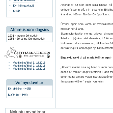
Skrá afmælisbarn
Algengt er að skip sem sigla hingað frá 
Dýrfirðingafélagið
umhverfisvænni olíu yfir í svartolíu. Ekki 
Skrár
á landi og í öðrum Norður-Evrópuríkjum.
Örfínar agnir sem koma úr svartolíubrun
mældar hér á landi.
Skemmtiferðaskip menga þrisvar sinnum m
1931 - Ingunn Jónsdóttir
Friedrich, þýskur vísindamaður, í frétt
1955 - Jóhanna Gunnarsdóttir
Náttúruverndarsamtakanna, átti fund með f
sérfræðingur í loftmengun hjá Umhverfisst
Eiga ekki tæki til að mæla örfínar agnir
Vestfjarðatíðindi 1. tbl 2016
Vestfjarðatíðindi 2. tbl 2015
„Akkúrat mælar eins og hann er með höfum
Vestfjarðatíðindi 1. tbl 2015
sem á að mæla,“ segir Þorsteinn. Hann t
getur meðal annars valdið hjartasjúkdómum
fínna sem rykið er,“ segir Þorsteinn.
Dýrafjörður - Höfði
Ísafjörður - Höfn
Nýjustu myndirnar