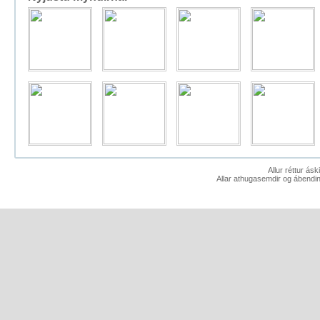
Allur réttur ás
Allar athugasemdir og ábendin