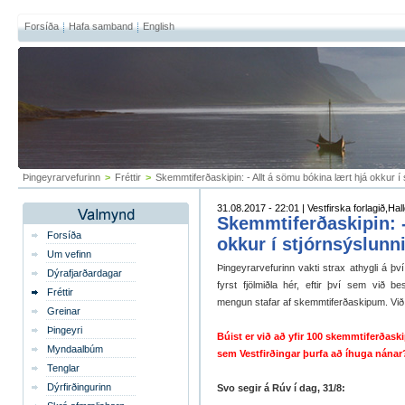
Forsíða
Hafa samband
English
Þingeyrarvefurinn
>
Fréttir
>
Skemmtiferðaskipin: - Allt á sömu bókina lært hjá okkur í 
31.08.2017 - 22:01 | Vestfirska forlagið,Ha
Skemmtiferðaskipin: -
Forsíða
okkur í stjórnsýslunni
Um vefinn
Þingeyrarvefurinn vakti strax athygli á þv
Dýrafjarðardagar
fyrst fjölmiðla hér, eftir því sem við b
Fréttir
mengun stafar af skemmtiferðaskipum. Vi
Greinar
Þingeyri
Búist er við að yfir 100 skemmtiferðaskip
Myndaalbúm
sem Vestfirðingar þurfa að íhuga nánar
Tenglar
Dýrfirðingurinn
Svo segir á Rúv í dag, 31/8: