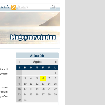
A
A
A
«
Ágúst
»
S
M
Þ
M
F
F
L
ára til
1
urreisn
2
3
4
5
6
7
8
9
10
11
12
13
14
15
k, væru
16
17
18
19
20
21
22
arðinum
23
24
25
26
27
28
29
og öðru
30
31