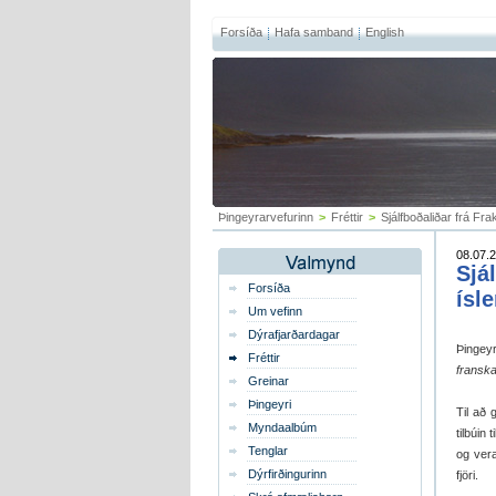
Forsíða
Hafa samband
English
Þingeyrarvefurinn
>
Fréttir
>
Sjálfboðaliðar frá Fra
08.07.2
Sjá
Forsíða
ísl
Um vefinn
Dýrafjarðardagar
Þingeyr
Fréttir
franska
Greinar
Þingeyri
Til að 
Myndaalbúm
tilbúin
Tenglar
og ver
Dýrfirðingurinn
fjöri.