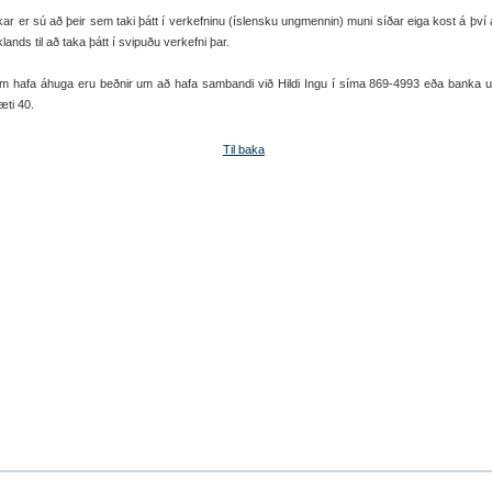
ar er sú að þeir sem taki þátt í verkefninu (íslensku ungmennin) muni síðar eiga kost á því 
klands til að taka þátt í svipuðu verkefni þar.
em hafa áhuga eru beðnir um að hafa sambandi við Hildi Ingu í síma 869-4993 eða banka 
æti 40.
Til baka