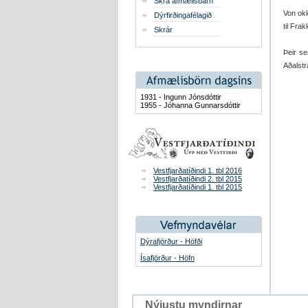
Skrá afmælisbarn
Von okk
Dýrfirðingafélagið
til Frak
Skrár
Þeir s
Aðalstr
1931 - Ingunn Jónsdóttir
1955 - Jóhanna Gunnarsdóttir
Vestfjarðatíðindi 1. tbl 2016
Vestfjarðatíðindi 2. tbl 2015
Vestfjarðatíðindi 1. tbl 2015
Dýrafjörður - Höfði
Ísafjörður - Höfn
Nýjustu myndirnar