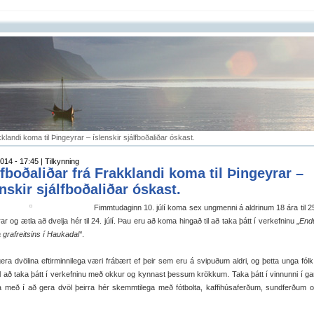
kklandi koma til Þingeyrar – íslenskir sjálfboðaliðar óskast.
014 - 17:45 | Tilkynning
lfboðaliðar frá Frakklandi koma til Þingeyrar –
enskir sjálfboðaliðar óskast.
Fimmtudaginn 10. júlí koma sex ungmenni á aldrinum 18 ára til 25 
ar og ætla að dvelja hér til 24. júlí. Þau eru að koma hingað til að taka þátt í verkefninu „
End
 grafreitsins í Haukadal“
.
gera dvölina eftirminnilega væri frábært ef þeir sem eru á svipuðum aldri, og þetta unga fól
 til að taka þátt í verkefninu með okkur og kynnast þessum krökkum. Taka þátt í vinnunni í g
a með í að gera dvöl þeirra hér skemmtilega með fótbolta, kaffihúsaferðum, sundferðum 