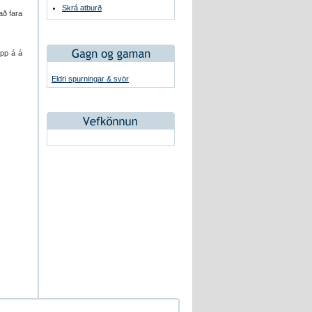
Skrá atburð
að fara
upp á á
Eldri spurningar & svör