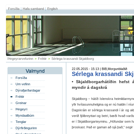
Forsíða
Hafa samband
English
Þingeyrarvefurinn
>
Fréttir
>
Sérlega krassandi Skjaldborg
22.05.2015 - 15:13 | BIB,Morgunblaðið
Sérlega krassandi Sk
Forsíða
• Skjaldborgarhátíðin hefst 
Um vefinn
myndir á dagskrá
Dýrafjarðardagar
Fréttir
Skjaldborg – hátíð íslenskra heimildarmynd
Greinar
yfir hvítasunnuhelgina og er nú haldin í níu
Þingeyri
Dagskráin er sérlega krassandi í ár og ald
Myndaalbúm
verið fjölbreyttari og betri, bæði hvað va
er í Skjaldborgarteyminu. „Höfundar sem h
Tenglar
þroskast. Það er gaman að sjá það,“ segir
Dýrfirðingurinn