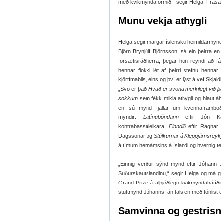
með kvikmyndaformið,“ segir Helga. Frásagn
Munu vekja athygli
Helga segir margar íslensku heimildarmynda
Björn Brynjúlf Björnsson, sé ein þeirra e
forsætisráðherra, þegar hún reyndi að fá 
hennar flokki lét af þeirri stefnu hennar
kjörtímabils, eins og því er lýst á vef Skjal
„Svo er það
Hvað er svona merkilegt við 
sokkum
sem fékk mikla athygli og hlaut á
en sú mynd fjallar um kvennaframboð í
myndir:
Latínubóndann
eftir Jón Ka
kontrabassaleikara,
Finndið
eftir Ragnar
Dagssonar og
Stúlkurnar á Kleppjárnsrey
á tímum hernámsins á Íslandi og hvernig teki
„Einnig verður sýnd mynd eftir Jóhann 
Suðurskautslandinu,“ segir Helga og má 
Grand Prize á alþjóðlegu kvikmyndahátíðin
stuttmynd Jóhanns, án tals en með tónlist ef
Samvinna og gestrisn