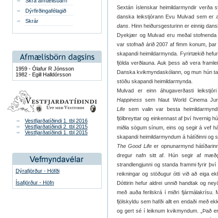
Skrá afmælisbarn
Sextán íslenskar heimildarmyndir verða sý
Dýrfirðingafélagið
danska leikstjórann Evu Mulvad sem er a
Skrár
dans
. Hinn heiðursgesturinn er einnig dans
Dyekjær og Mulvad eru meðal stofnenda 
var stofnað árið 2007 af fimm konum, þar 
skapandi heimildarmynda. Fyrirtækið hefur 
fjölda verðlauna. Auk þess að vera framlei
1959 - Ólafur R Jónsson
Danska kvikmyndaskólann, og mun hún taka
1982 - Egill Halldórsson
stöðu skapandi heimildarmynda.
Mulvad er einn áhugaverðasti leikstj
Happiness
sem hlaut World Cinema Jur
Life
sem valin var besta heimildarmyndi
fjölbreyttar og einkennast af því hvernig h
Vestfjarðatíðindi 1. tbl 2016
Vestfjarðatíðindi 2. tbl 2015
miðla sögum sínum, eins og segir á vef hát
Vestfjarðatíðindi 1. tbl 2015
skapandi heimildarmyndum á hátíðinni og si
The Good Life
er opnunarmynd hátíðarinn
dregur nafn sitt af. Hún segir af mæðgu
strandlengjunni og standa frammi fyrir því 
Dýrafjörður - Höfði
reikningar og stöðugur ótti við að eiga ek
Ísafjörður - Höfn
Dóttirin hefur aldrei unnið handtak og neyð
með auða ferilskrá í miðri fjármálakrísu.
fjölskyldu sem hafði allt en endaði með ek
og gert sé í leiknum kvikmyndum. „Það er