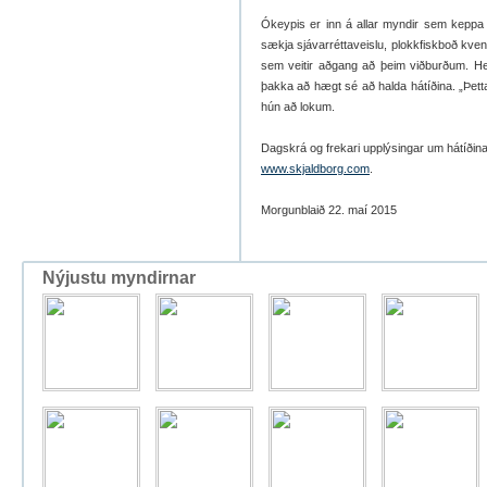
Ókeypis er inn á allar myndir sem keppa u
sækja sjávarréttaveislu, plokkfiskboð kve
sem veitir aðgang að þeim viðburðum. He
þakka að hægt sé að halda hátíðina. „Þett
hún að lokum.
Dagskrá og frekari upplýsingar um hátíðina
www.skjaldborg.com
.
Morgunblaið 22. maí 2015
Nýjustu myndirnar