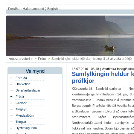
Forsíða
Hafa samband
English
Þingeyrarvefurinn
>
Fréttir
>
Samfylkingin heldur kjördæmisþing til að ákveða prófkjör
13.07.2016 - 06:48 | Vestfirska forlagið,skut
Samfylkingin heldur 
Forsíða
prófkjör
Um vefinn
Kjördæmisráð Samfylkingarinnar í Nor
Dýrafjarðardagar
kjördæmisþings fimmtudaginn 14. júlí, ti
Fréttir
framboðslista. Fundað verður á þremur 
Greinar
Borgarbyggð, Fræðslumiðstöð Vestfjarða á
Þingeyri
á Blönduósi í gegnum tölvu til að gera fólki
Myndaalbúm
nærumhverfi. Stjórn kjördæmisrá
Tenglar
Norðvesturkjördæmi hefur samþykkt að
Dýrfirðingurinn
flokksval fyrir fundinn. Stjórn kjördæmisr