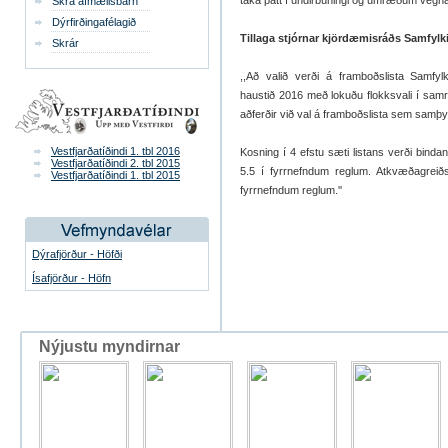
taka þátt í undirbúningi og umræðum vegn
Skrá afmælisbarn
Dýrfirðingafélagið
Tillaga stjórnar kjördæmisráðs Samfylk
Skrár
,,Að valið verði á framboðslista Samfyl
haustið 2016 með lokuðu flokksvali í samr
aðferðir við val á framboðslista sem samþy
Vestfjarðatíðindi 1. tbl 2016
Kosning í 4 efstu sæti listans verði bind
Vestfjarðatíðindi 2. tbl 2015
5.5 í fyrrnefndum reglum. Atkvæðagrei
Vestfjarðatíðindi 1. tbl 2015
fyrrnefndum reglum.''
Dýrafjörður - Höfði
Ísafjörður - Höfn
Nýjustu myndirnar