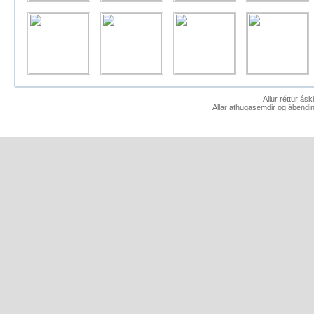
Allur réttur ás
Allar athugasemdir og ábendin