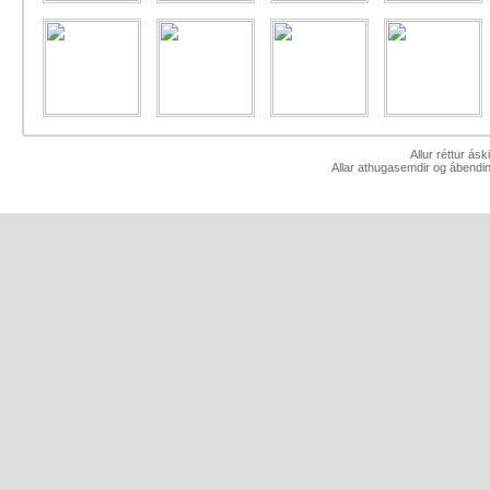
Allur réttur ás
Allar athugasemdir og ábendin