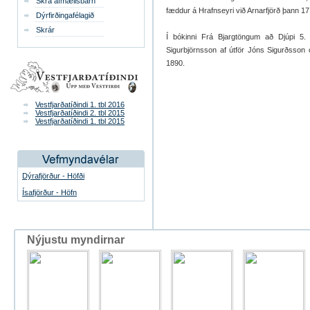
Skrá afmælisbarn
fæddur á Hrafnseyri við Arnarfjörð þann 17.
Dýrfirðingafélagið
Skrár
Í bókinni Frá Bjargtöngum að Djúpi 5. 
Sigurbjörnsson af útför Jóns Sigurðsson o
1890.
Vestfjarðatíðindi 1. tbl 2016
Vestfjarðatíðindi 2. tbl 2015
Vestfjarðatíðindi 1. tbl 2015
Dýrafjörður - Höfði
Ísafjörður - Höfn
Nýjustu myndirnar