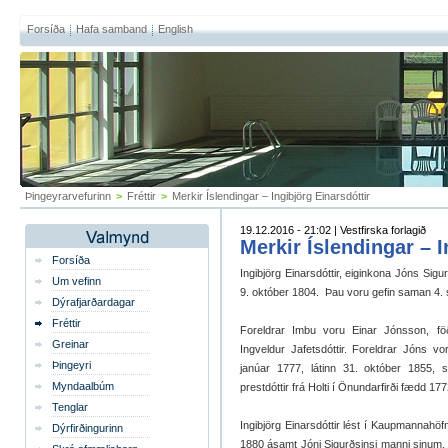
Forsíða
Hafa samband
English
Þingeyrarvefurinn
>
Fréttir
>
Merkir Íslendingar – Ingibjörg Einarsdóttir
19.12.2016 - 21:02 | Vestfirska forlagið
Merkir Íslendingar – I
Forsíða
Ingibjörg Einarsdóttir, eiginkona Jóns Sig
Um vefinn
9. október 1804. Þau voru gefin saman 4.
Dýrafjarðardagar
Fréttir
Foreldrar Imbu voru Einar Jónsson, fö
Greinar
Ingveldur Jafetsdóttir. Foreldrar Jóns 
Þingeyri
janúar 1777, látinn 31. október 1855, 
Myndaalbúm
prestdóttir frá Holti í Önundarfirði fædd 17
Tenglar
Ingibjörg Einarsdóttir lést í Kaupmannahö
Dýrfirðingurinn
1880 ásamt Jóni Sigurðsinsi manni sinum