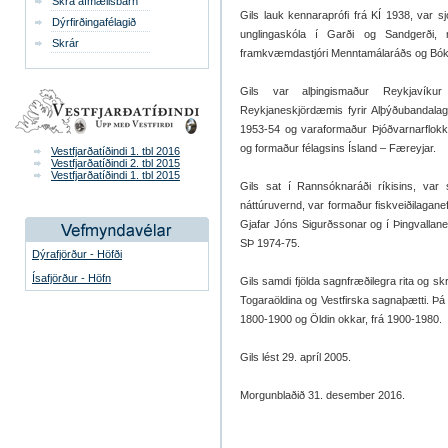
Skrá afmælisbarn
Gils lauk kennaraprófi frá KÍ 1938, var s
Dýrfirðingafélagið
unglingaskóla í Garði og Sandgerði, r
Skrár
framkvæmdastjóri Menntamálaráðs og Bók
Gils var alþingismaður Reykjavíkur
Reykjaneskjördæmis fyrir Alþýðubandalag
1953-54 og varaformaður Þjóðvarnarflok
og formaður félagsins Ísland – Færeyjar.
Vestfjarðatíðindi 1. tbl 2016
Vestfjarðatíðindi 2. tbl 2015
Vestfjarðatíðindi 1. tbl 2015
Gils sat í Rannsóknaráði ríkisins, var
náttúruvernd, var formaður fiskveiðilagane
Gjafar Jóns Sigurðssonar og í Þingvallane
SÞ 1974-75.
Dýrafjörður - Höfði
Ísafjörður - Höfn
Gils samdi fjölda sagnfræðilegra rita og sk
Togaraöldina og Vestfirska sagnaþætti. Þá
1800-1900 og Öldin okkar, frá 1900-1980.
Gils lést 29. apríl 2005.
Morgunblaðið 31. desember 2016.