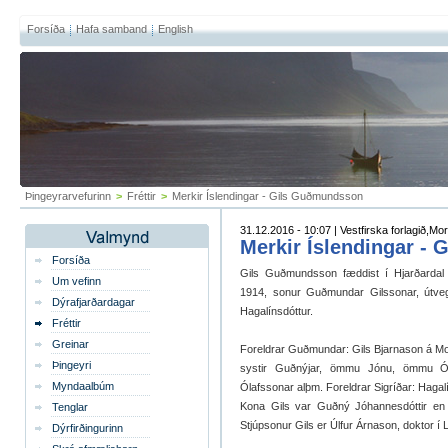
Forsíða
Hafa samband
English
Þingeyrarvefurinn
>
Fréttir
>
Merkir Íslendingar - Gils Guðmundsson
31.12.2016 - 10:07 | Vestfirska forlagið,Mo
Merkir Íslendingar -
Forsíða
Gils Guðmundsson fæddist í Hjarðardal 
Um vefinn
1914, sonur Guðmundar
Gilssonar, útve
Dýrafjarðardagar
Hagalínsdóttur.
Fréttir
Greinar
Foreldrar Guðmundar: Gils Bjarnason á M
Þingeyri
systir Guðnýjar, ömmu Jónu, ömmu Ól
Myndaalbúm
Ólafssonar alþm. Foreldrar Sigríðar: Hagalí
Kona Gils var Guðný Jóhannesdóttir en dó
Tenglar
Stjúpsonur Gils er Úlfur Árnason, doktor í 
Dýrfirðingurinn