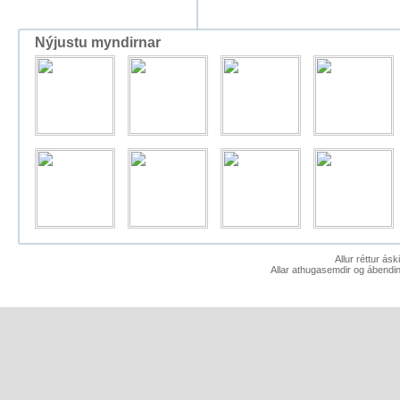
Nýjustu myndirnar
Allur réttur ás
Allar athugasemdir og ábendin