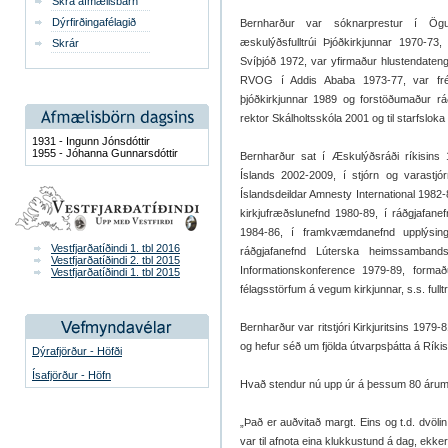
Skrá afmælisbarn
Dýrfirðingafélagið
Bernharður var sóknarprestur í Ögur
æskulýðsfulltrúi Þjóðkirkjunnar 1970-73
Skrár
Svíþjóð 1972, var yfirmaður hlustendaten
RVOG í Addis Ababa 1973-77, var fréttaf
þjóðkirkjunnar 1989 og forstöðumaður r
rektor Skálholtsskóla 2001 og til starfsloka
1931 - Ingunn Jónsdóttir
1955 - Jóhanna Gunnarsdóttir
Bernharður sat í Æskulýðsráði ríkisins 
Íslands 2002-2009, í stjórn og varastj
Íslandsdeildar Amnesty International 1982-8
kirkjufræðslunefnd 1980-89, í ráðgjafane
1984-86, í framkvæmdanefnd upplýsinga
Vestfjarðatíðindi 1. tbl 2016
ráðgjafanefnd Lúterska heimssamband
Vestfjarðatíðindi 2. tbl 2015
Informationskonference 1979-89, formaðu
Vestfjarðatíðindi 1. tbl 2015
félagsstörfum á vegum kirkjunnar, s.s. fullt
Bernharður var ritstjóri Kirkjuritsins 1979
og hefur séð um fjölda útvarpsþátta á Ríkis
Dýrafjörður - Höfði
Ísafjörður - Höfn
Hvað stendur nú upp úr á þessum 80 árum 
„Það er auðvitað margt. Eins og t.d. dvöli
var til afnota eina klukkustund á dag, ekke