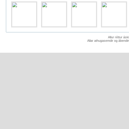
Allur réttur ás
Allar athugasemdir og ábendin