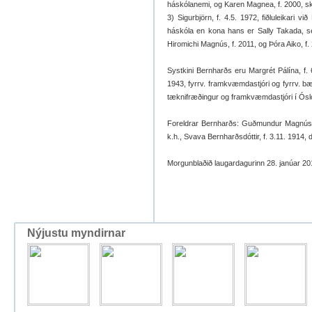
háskólanemi, og Karen Magnea, f. 2000, ski
3) Sigurbjörn, f. 4.5. 1972, fiðluleikari v
háskóla en kona hans er Sally Takada, sel
Hiromichi Magnús, f. 2011, og Þóra Aiko, f.
Systkini Bernharðs eru Margrét Pálína, f. 6
1943, fyrrv. framkvæmdastjóri og fyrrv. bæj
tæknifræðingur og framkvæmdastjóri í Ósl
Foreldrar Bernharðs: Guðmundur Magnússon,
k.h., Svava Bernharðsdóttir, f. 3.11. 1914, 
Morgunblaðið laugardagurinn 28. janúar 20
Nýjustu myndirnar