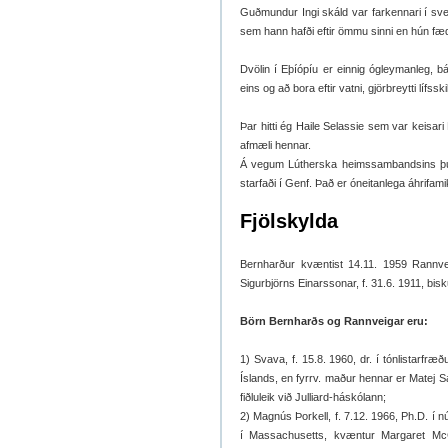
Guðmundur Ingi skáld var farkennari í sve
sem hann hafði eftir ömmu sinni en hún fæ
Dvölin í Eþíópíu er einnig ógleymanleg, 
eins og að bora eftir vatni, gjörbreytti lífssk
Þar hitti ég Haile Selassie sem var keisar
afmæli hennar.
Á vegum Lútherska heimssambandsins þurft
starfaði í Genf. Það er óneitanlega áhrifamiki
Fjölskylda
Bernharður kvæntist 14.11. 1959 Rannveig
Sigurbjörns Einarssonar, f. 31.6. 1911, bisk
Börn Bernharðs og Rannveigar eru:
1) Svava, f. 15.8. 1960, dr. í tónlistarfræ
Íslands, en fyrrv. maður hennar er Matej Sa
fiðluleik við Julliard-háskólann;
2) Magnús Þorkell, f. 7.12. 1966, Ph.D. í
í Massachusetts, kvæntur Margaret McC