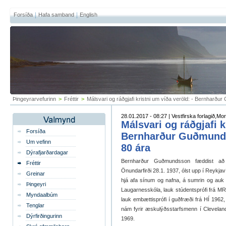
Forsíða
Hafa samband
English
Þingeyrarvefurinn
>
Fréttir
>
Málsvari og ráðgjafi kristni um víða veröld: - Bernharður 
28.01.2017 - 08:27 | Vestfirska forlagið,Mo
Málsvari og ráðgjafi k
Forsíða
Bernharður Guðmundsso
Um vefinn
80 ára
Dýrafjarðardagar
Bernharður Guðmundsson fæddist að Ki
Fréttir
Önundarfirði 28.1. 1937, ólst upp í Reykjavík
Greinar
hjá afa sínum og nafna, á sumrin og auk 
Þingeyri
Laugarnesskóla, lauk stúdentsprófi frá MR
Myndaalbúm
lauk embættisprófi í guðfræði frá HÍ 1962, M
Tenglar
nám fyrir æskulýðsstarfsmenn í Clevelan
Dýrfirðingurinn
1969.