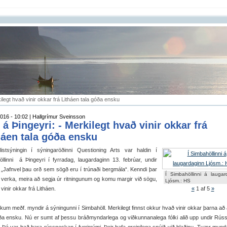
kilegt hvað vinir okkar frá Litháen tala góða ensku
016 - 10:02 | Hallgrímur Sveinsson
t á Þingeyri: - Merkilegt hvað vinir okkar frá
háen tala góða ensku
 listsýningin í sýningaröðinni Questioning Arts var haldin í
llinni á Þingeyri í fyrradag, laugardaginn 13. febrúar, undir
: „Jafnvel þau orð sem sögð eru í trúnaði bergmála“. Kenndi þar
Í Simbahöllinni á laugar
verka, meira að segja úr ritningunum og komu margir við sögu,
Ljósm.: HS
vinir okkar frá Litháen.
«
1
af 5
»
um meðf. myndir á sýningunni í Simbahöll. Merkilegt finnst okkur hvað vinir okkar þarna að
óða ensku. Nú er sumt af þessu bráðmyndarlega og viðkunnanalega fólki alið upp undir Rú