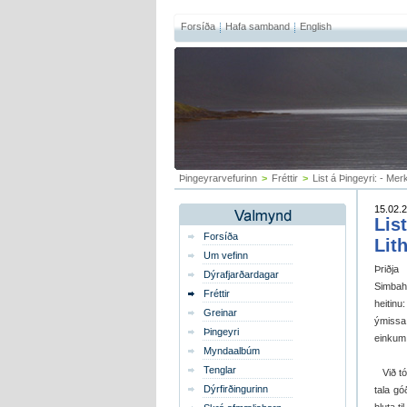
Forsíða
Hafa samband
English
Þingeyrarvefurinn
>
Fréttir
>
List á Þingeyri: - Mer
15.02.2
Lis
Forsíða
Lit
Um vefinn
Þriðja
Dýrafjarðardagar
Simbahö
Fréttir
heitinu
Greinar
ýmissa 
Þingeyri
einkum 
Myndaalbúm
Tenglar
Við tók
Dýrfirðingurinn
tala g