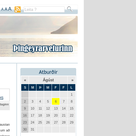
A
A
A
«
Ágúst
»
S
M
Þ
M
F
F
L
1
2
3
4
5
6
7
8
daginn
9
10
11
12
13
14
15
16
17
18
19
20
21
22
23
24
25
26
27
28
29
 austan
30
31
ssum að