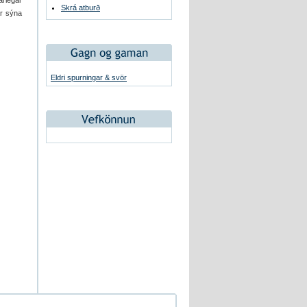
arlegar
Skrá atburð
ar sýna
Eldri spurningar & svör