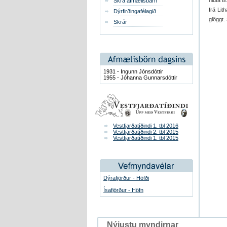
hluta t
Skrá afmælisbarn
frá Lit
Dýrfirðingafélagið
glöggt.
Skrár
1931 - Ingunn Jónsdóttir
1955 - Jóhanna Gunnarsdóttir
Vestfjarðatíðindi 1. tbl 2016
Vestfjarðatíðindi 2. tbl 2015
Vestfjarðatíðindi 1. tbl 2015
Dýrafjörður - Höfði
Ísafjörður - Höfn
Nýjustu myndirnar