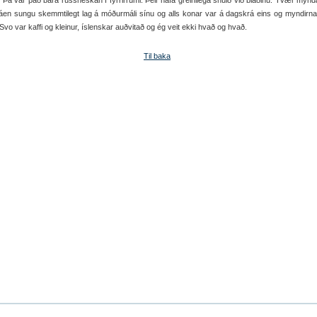
il. Þá var það bara rússneskan í fyrrirrúmi. Þeir hafa greinilega snúið við blaðinu. Tvær mynd
háen sungu skemmtilegt lag á móðurmáli sínu og alls konar var á dagskrá eins og myndirn
 Svo var kaffi og kleinur, íslenskar auðvitað og ég veit ekki hvað og hvað.
Til baka