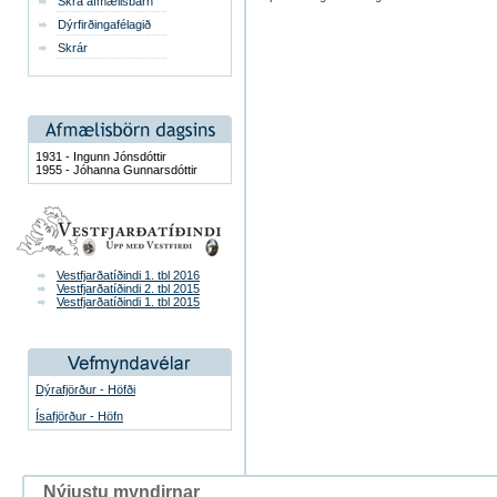
Skrá afmælisbarn
Dýrfirðingafélagið
Skrár
1931 - Ingunn Jónsdóttir
1955 - Jóhanna Gunnarsdóttir
Vestfjarðatíðindi 1. tbl 2016
Vestfjarðatíðindi 2. tbl 2015
Vestfjarðatíðindi 1. tbl 2015
Dýrafjörður - Höfði
Ísafjörður - Höfn
Nýjustu myndirnar