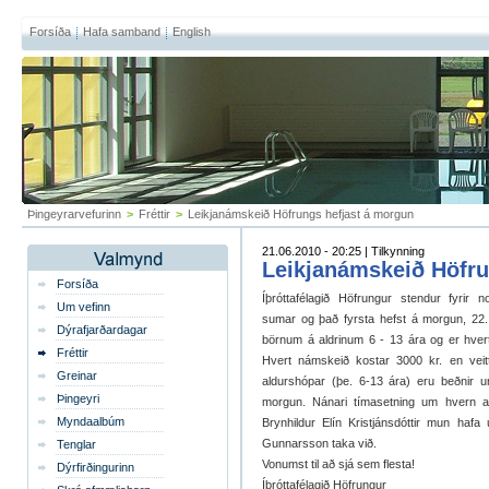
Forsíða
Hafa samband
English
Þingeyrarvefurinn
>
Fréttir
>
Leikjanámskeið Höfrungs hefjast á morgun
21.06.2010 - 20:25 | Tilkynning
Leikjanámskeið Höfru
Forsíða
Íþróttafélagið Höfrungur stendur fyrir 
Um vefinn
sumar og það fyrsta hefst á morgun, 22.
Dýrafjarðardagar
börnum á aldrinum 6 - 13 ára og er hvert
Fréttir
Hvert námskeið kostar 3000 kr. en veittur
Greinar
aldurshópar (þe. 6-13 ára) eru beðnir 
Þingeyri
morgun. Nánari tímasetning um hvern ald
Myndaalbúm
Brynhildur Elín Kristjánsdóttir mun h
Gunnarsson taka við.
Tenglar
Vonumst til að sjá sem flesta!
Dýrfirðingurinn
Íþróttafélagið Höfrungur