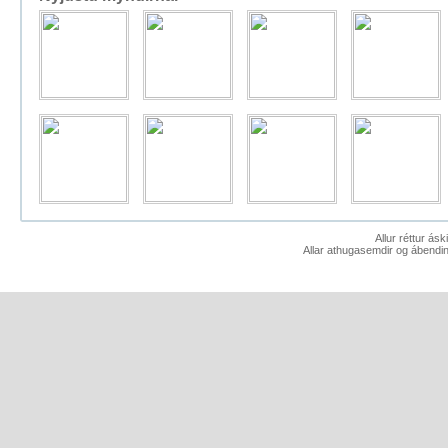
Allur réttur ás
Allar athugasemdir og ábendin