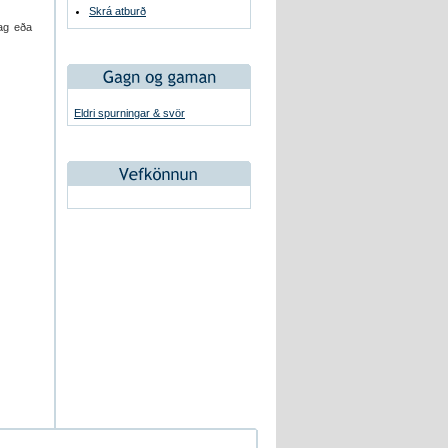
Skrá atburð
dag eða
Eldri spurningar & svör