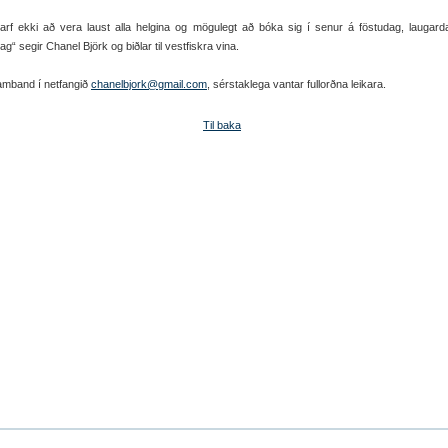
þarf ekki að vera laust alla helgina og mögulegt að bóka sig í senur á föstudag, laugar
g“ segir Chanel Björk og biðlar til vestfiskra vina.
amband í netfangið
chanelbjork@gmail.com
, sérstaklega vantar fullorðna leikara.
Til baka