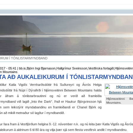
KURUM Í TÓNLISTARMYNDBAND
017 - 05:41 | bb.is,Björn Ingi Bjarnason,Hallgrímur Sveinsson,Vestfirska forlagið,Hljómsveitinn
n Mountains
ITA AÐ AUKALEIKURUM Í TÓNLISTARMYNDBA
öllur Katla Vigdís Vernharðsdóttir frá Suðureyri og Ásrós Helga
sdóttir frá Núpi í Dýrafirði í hljómsveitinni Between Mountains halda
ar áfram á tónlistarbrautinni og nú er verið að framleiða
Hljómsveitinni B
armyndband við lagið „Into the Dark“. Það er Haukur Björgvinsson hjá
Mountains.
lm sem leikstýrir myndabandinu en framleiðandi er Chanel Björk og
ún að mikill metnaður sé lagður í myndbandið.
r fara fram á Vestfjörðum helgina 9.-12. nóvember n.k. og nú leita þær Katla Vigdís og Ásró
leikurum á aldrinum 6 til 80 ára og vilja þær sjá sem flesta vestfirsk andlit í myndbandinu.