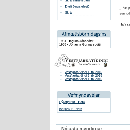
Skrá afmælisbarn
Dýrfirðingafélagið
„Fólk 
Skrár
sunnuda
Hafa s
1931 - Ingunn Jónsdóttir
1955 - Jóhanna Gunnarsdóttir
Vestfjarðatíðindi 1. tbl 2016
Vestfjarðatíðindi 2. tbl 2015
Vestfjarðatíðindi 1. tbl 2015
Dýrafjörður - Höfði
Ísafjörður - Höfn
Nýjustu myndirnar