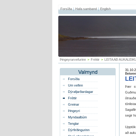
Forsíða
Hafa samband
English
Þingeyrarvefurinn
>
Fréttir
>
LEITA AÐ AUKALEI
31.10.2
Betwee
LE
Forsíða
Um vefinn
Þær st
Dýrafjarðardagar
Guðmund
Fréttir
ótrauð
tónlist
Greinar
Sagafi
Þingeyri
segir h
Myndaalbúm
Tenglar
Upptöku
Dýrfirðingurinn
að auka