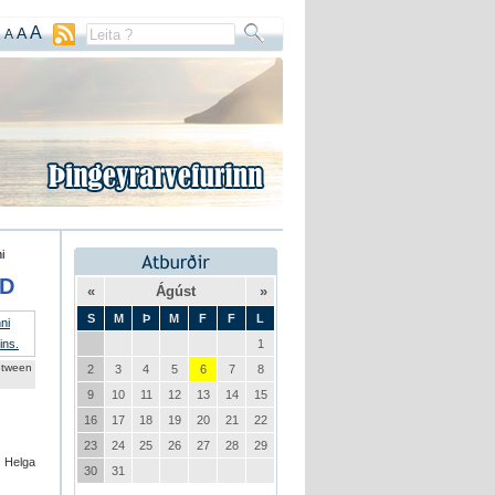
A
A
A
i
ND
«
Ágúst
»
S
M
Þ
M
F
F
L
1
etween
2
3
4
5
6
7
8
9
10
11
12
13
14
15
16
17
18
19
20
21
22
23
24
25
26
27
28
29
s Helga
30
31