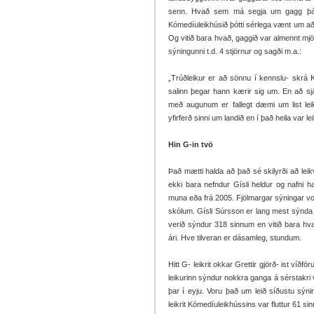
senn. Hvað sem má segja um gagg þá hef
Kómedíuleikhúsið þótti sérlega vænt um að f
Og vitið bara hvað, gaggið var almennt mjö
sýningunni t.d. 4 stjörnur og sagði m.a.:
„Trúðleikur er að sönnu í kennslu- skrá
salinn þegar hann kærir sig um. En að sj
með augunum er fallegt dæmi um list leika
yfirferð sinni um landið en í það heila var 
Hin G-in tvö
Það mætti halda að það sé skilyrði að lei
ekki bara nefndur Gísli heldur og nafni 
muna eða frá 2005. Fjölmargar sýningar voru
skólum. Gísli Súrsson er lang mest sýnda le
verið sýndur 318 sinnum en vitið bara hv
ári. Hve tilveran er dásamleg, stundum.
Hitt G- leikrit okkar Grettir gjörð- ist víðför
leikurinn sýndur nokkra ganga á sérstakri v
þar í eyju. Voru það um leið síðustu sýn
leikrit Kómedíuleikhússins var fluttur 61 sinn