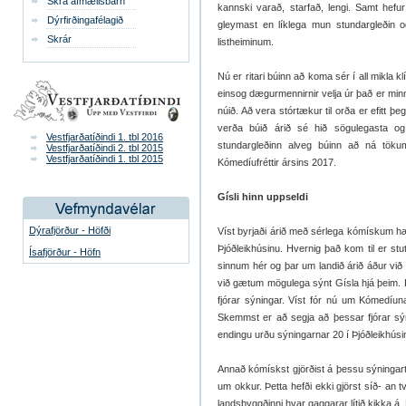
Skrá afmælisbarn
kannski varað, starfað, lengi. Samt hefur 
Dýrfirðingafélagið
gleymast en líklega mun stundargleðin og
Skrár
listheiminum.
Nú er ritari búinn að koma sér í all mikla k
einsog dægurmennirnir velja úr það er min
núið. Að vera stórtækur til orða er efitt 
verða búið árið sé hið sögulegasta o
Vestfjarðatíðindi 1. tbl 2016
stundargleðinn alveg búinn að ná tökum
Vestfjarðatíðindi 2. tbl 2015
Vestfjarðatíðindi 1. tbl 2015
Kómedíufréttir ársins 2017.
Gísli hinn uppseldi
Dýrafjörður - Höfði
Víst byrjaði árið með sérlega kómískum hæ
Þjóðleikhúsinu. Hvernig það kom til er stut
Ísafjörður - Höfn
sinnum hér og þar um landið árið áður við 
við gætum mögulega sýnt Gísla hjá þeim. Þjó
fjórar sýningar. Víst fór nú um Kómedíun
Skemmst er að segja að þessar fjórar sý
endingu urðu sýningarnar 20 í Þjóðleikhúsin
Annað kómískst gjörðist á þessu sýningart
um okkur. Þetta hefði ekki gjörst síð- an
landsbyggðinni hvar gaggarar lítið kikka á.