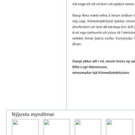
má segja að við verðum vel upplýst næstu 
Margt fleira mætti nefna á hinum bráðum
nóg sagt. Kómedíuleikhúsið þakkar sínum 
áhorfendum um land allt kærlega fyrir ári
til að eiga stefnumót við ykkur öll í leikhú
einleikir. Annar þeirra verður frumsýndur
áfram.
Gangi ykkur allt í vil, verum hress og n
Elfar Logi Hannesson,
vinnumaður hjá Kómedíuleikhúsinu
Nýjustu myndirnar