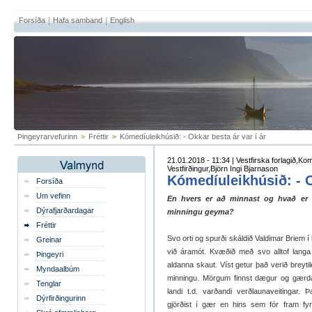
Forsíða
Hafa samband
English
Þingeyrarvefurinn
>
Fréttir
>
Kómedíuleikhúsið: - Okkar besta ár var í ár
21.01.2018 - 11:34 | Vestfirska forlagið,K
Vestfirðingur,Björn Ingi Bjarnason
Kómedíuleikhúsið: - O
Forsíða
Um vefinn
En hvers er að minnast og hvað er 
Dýrafjarðardagar
minningu geyma?
Fréttir
Svo orti og spurði skáldið Valdimar Briem í
Greinar
við áramót. Kvæðið með svo alltof langa 
Þingeyri
aldanna skaut. Víst getur það verið breyti
Myndaalbúm
minningu. Mörgum finnst dægur og gærdag
Tenglar
landi t.d. varðandi verðlaunaveitinga
Dýrfirðingurinn
gjörðist í gær en hins sem fór fram fyr