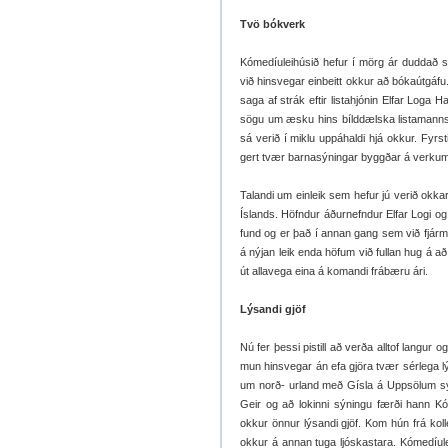
Tvö bókverk
Kómedíuleihúsið hefur í mörg ár duddað s
við hinsvegar einbeitt okkur að bókaútgáfu
saga af strák eftir listahjónin Elfar Log
sögu um æsku hins bílddælska listamanns
sá verið í miklu uppáhaldi hjá okkur. Fyrst
gert tvær barnasýningar byggðar á verku
Talandi um einleik sem hefur jú verið okka
Íslands. Höfndur áðurnefndur Elfar Logi o
fund og er það í annan gang sem við fjárm
á nýjan leik enda höfum við fullan hug á 
út allavega eina á komandi frábæru ári.
Lýsandi gjöf
Nú fer þessi pistill að verða alltof langur 
mun hinsvegar án efa gjöra tvær sérlega lýs
um norð- urland með Gísla á Uppsölum sý
Geir og að lokinni sýningu færði hann Kóm
okkur önnur lýsandi gjöf. Kom hún frá koll
okkur á annan tuga ljóskastara. Kómedíul