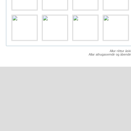
Allur réttur ás
Allar athugasemdir og ábendin