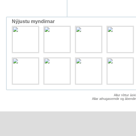
Nýjustu myndirnar
Allur réttur ás
Allar athugasemdir og ábendin