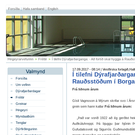
Forsíða
Hafa samband
English
Þingeyrarvefurinn
>
Fréttir
>
Í tilefni Dýrafjarðarganga: - Að fortíð skal hyggja á Rauðss
17.09.2017 - 08:14 | Vestfirska forlagið,Ha
Í tilefni Dýrafjarðarga
Forsíða
Rauðsstöðum í Borgarf
Um vefinn
Frá liðnum árum
Dýrafjarðardagar
Fréttir
Gísli Vagnsson á Mýrum skrifar svo í Ársri
Greinar
grein sem hann kallar
Frá liðnum árum:
Þingeyri
Myndaalbúm
„Það var vorið 1922 að ég gerðist hei
Tenglar
Auðkúluhreppi. Þá bjuggu þar hjónin Þ
Dýrfirðingurinn
Gufudalssveit og Sigurrós Guðmundsdóttir