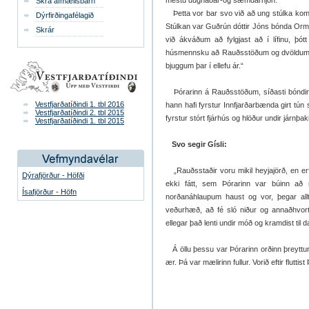
mestu dugnaðar-og sæmdarhjón.
Skrá afmælisbarn
Þetta vor bar svo við að ung stúlka ko
Dýrfirðingafélagið
Stúlkan var Guðrún dóttir Jóns bónda Orm
Skrár
við ákváðum að fylgjast að í lífinu, þót
húsmennsku að Rauðsstöðum og dvöldum þar
bjuggum þar í ellefu ár.“
Þórarinn á Rauðsstöðum, síðasti bóndinn 
Vestfjarðatíðindi 1. tbl 2016
hann hafi fyrstur Innfjarðarbænda girt tún si
Vestfjarðatíðindi 2. tbl 2015
fyrstur stórt fjárhús og hlöður undir járnþa
Vestfjarðatíðindi 1. tbl 2015
Svo segir Gísli:
„Rauðsstaðir voru mikil heyjajörð, en erfi
Dýrafjörður - Höfði
ekki fátt, sem Þórarinn var búinn að
Ísafjörður - Höfn
norðanáhlaupum haust og vor, þegar allt
veðurhæð, að fé sló niður og annaðhvort
ellegar það lenti undir móð og kramdist til d
Á öllu þessu var Þórarinn orðinn þreyttur. 
ær. Þá var mælirinn fullur. Vorið eftir flut