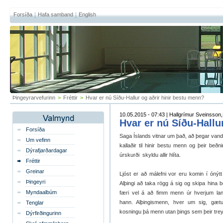
Forsíða
Hafa samband
English
Þingeyrarvefurinn
>
Fréttir
>
Hvar er nú Síðu-Hallur og aðrir hinir bestu menn?
10.05.2015 - 07:43 | Hallgrímur Sveinsson,
Hvar er nú Síðu-Hallu
Forsíða
Saga Íslands vitnar um það, að þegar van
Um vefinn
kallaðir til hinir bestu menn og þeir beð
Dýrafjarðardagar
úrskurði skyldu allir hlíta.
Fréttir
Greinar
Ljóst er að málefni vor eru komin í ónýtt 
Þingeyri
Alþingi að taka rögg á sig og skipa hina
Myndaalbúm
færi vel á að fimm menn úr hverjum lands
hann. Alþingismenn, hver um sig, gætu 
Tenglar
kosningu þá menn utan þings sem þeir trey
Dýrfirðingurinn