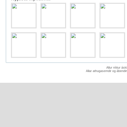
Allur réttur ás
Allar athugasemdir og ábendin