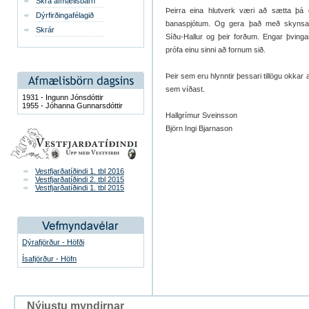
Skrá afmælisbarn
Þeirra eina hlutverk væri að sætta þá 
Dýrfirðingafélagið
banaspjótum. Og gera það með skyns
Skrár
Síðu-Hallur og þeir forðum. Engar þvinga
prófa einu sinni að fornum sið.
Þeir sem eru hlynntir þessari tillögu okkar
sem víðast.
1931 - Ingunn Jónsdóttir
1955 - Jóhanna Gunnarsdóttir
Hallgrímur Sveinsson
Björn Ingi Bjarnason
Vestfjarðatíðindi 1. tbl 2016
Vestfjarðatíðindi 2. tbl 2015
Vestfjarðatíðindi 1. tbl 2015
Dýrafjörður - Höfði
Ísafjörður - Höfn
Nýjustu myndirnar