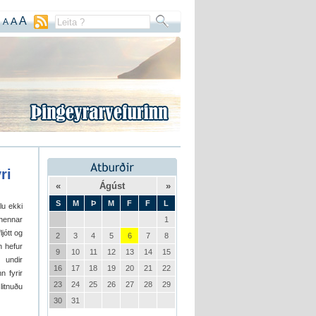
A
A
A
ri
«
Ágúst
»
S
M
Þ
M
F
F
L
lu ekki
 hennar
1
jótt og
2
3
4
5
6
7
8
n hefur
9
10
11
12
13
14
15
 undir
16
17
18
19
20
21
22
n fyrir
23
24
25
26
27
28
29
litnuðu
30
31