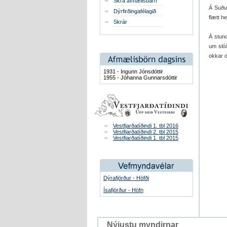
Skrá afmælisbarn
Á Suður
Dýrfirðingafélagið
flætt h
Skrár
Á stun
um slóð
okkar o
1931 - Ingunn Jónsdóttir
1955 - Jóhanna Gunnarsdóttir
Vestfjarðatíðindi 1. tbl 2016
Vestfjarðatíðindi 2. tbl 2015
Vestfjarðatíðindi 1. tbl 2015
Dýrafjörður - Höfði
Ísafjörður - Höfn
Nýjustu myndirnar