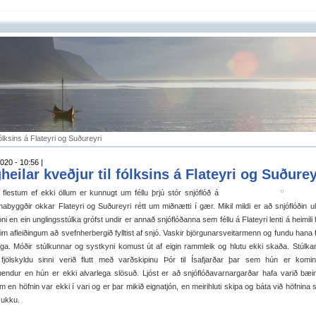
fólksins á Flateyri og Suðureyri
020 - 10:56 |
heilar kveðjur til fólksins á Flateyri og Suðurey
 flestum ef ekki öllum er kunnugt um féllu þrjú stór snjóflóð á
abyggðir okkar Flateyri og Suðureyri rétt um miðnætti í gær. Mikil mildi er að snjóflóðin ul
ni en ein unglingsstúlka grófst undir er annað snjóflóðanna sem féllu á Flateyri lenti á heimili
m afleiðingum að svefnherbergið fylltist af snjó. Vaskir björgunarsveitarmenn og fundu hana fl
ga. Móðir stúlkunnar og systkyni komust út af eigin rammleik og hlutu ekki skaða. Stúlka
fjölskyldu sinni verið flutt með varðskipinu Þór til Ísafjarðar þar sem hún er komin
endur en hún er ekki alvarlega slösuð. Ljóst er að snjóflóðavarnargarðar hafa varið bæin
m en höfnin var ekki í vari og er þar mikið eignatjón, en meirihluti skipa og báta við höfnina s
 sukku.