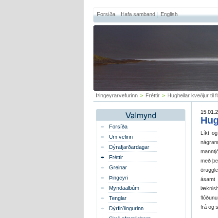
Forsíða
Hafa samband
English
Þingeyrarvefurinn
>
Fréttir
>
Hugheilar kveðjur til 
15.01.2
Hug
Forsíða
Líkt og
Um vefinn
nágrann
Dýrafjarðardagar
manntjó
Fréttir
með þei
Greinar
öruggle
Þingeyri
ásamt 
Myndaalbúm
læknish
flóðunu
Tenglar
frá og
Dýrfirðingurinn