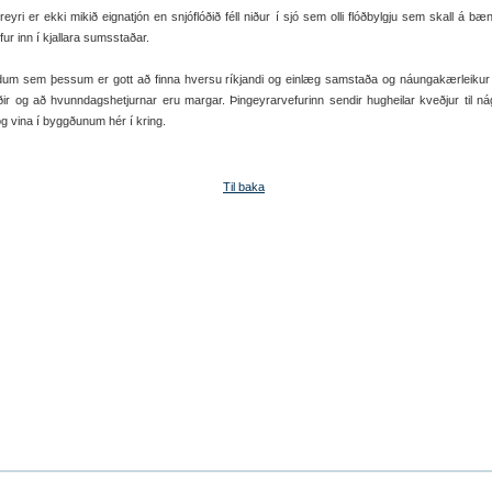
eyri er ekki mikið eignatjón en snjóflóðið féll niður í sjó sem olli flóðbylgju sem skall á b
efur inn í kjallara sumsstaðar.
dum sem þessum er gott að finna hversu ríkjandi og einlæg samstaða og náungakærleikur
ir og að hvunndagshetjurnar eru margar. Þingeyrarvefurinn sendir hugheilar kveðjur til n
g vina í byggðunum hér í kring.
Til baka