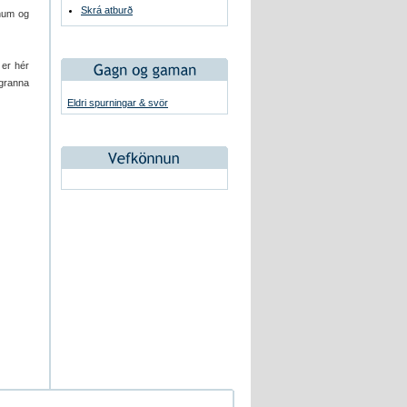
Skrá atburð
ænum og
 er hér
ágranna
Eldri spurningar & svör